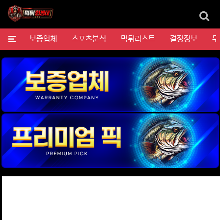
검
메뉴
보증업체
스포츠분석
먹튀리스트
결장정보
무
위젯설정에서 이미지 등록