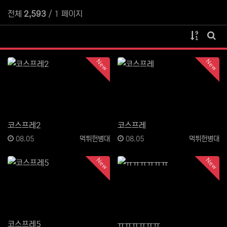
전체
2,593
/ 1 페이지
게시물 
게시
New
New
코스프레2
코스프레
등록일
등록자
등록일
등록자
08.05
먹튀헌병대
08.05
먹튀헌병대
New
New
코스프레5
ㅠㅠㅠㅠㅠㅠ