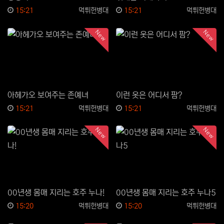
등록일
등록자
등록일
등록자
15:21
먹튀헌병대
15:21
먹튀헌병대
New
New
아헤가오 보여주는 존예녀
이런 옷은 어디서 팜?
등록일
등록자
등록일
등록자
15:21
먹튀헌병대
15:21
먹튀헌병대
New
New
00년생 몸매 지리는 호주 누나!
00년생 몸매 지리는 호주 누나5
등록일
등록자
등록일
등록자
15:20
먹튀헌병대
15:20
먹튀헌병대