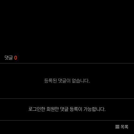
본문
관련자료
댓글
0
등록된 댓글이 없습니다.
로그인한 회원만 댓글 등록이 가능합니다.
목록