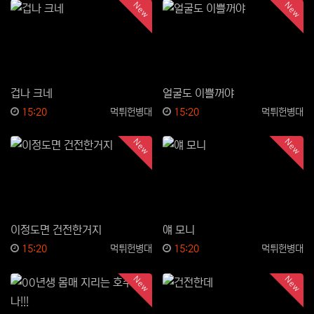
New
New
겁나 크네
얼굴도 이쁠꺼야
등록일
등록자
등록일
등록자
15:20
먹튀헌병대
15:20
먹튀헌병대
New
New
이정도면 건전한거지
얘 모니
등록일
등록자
등록일
등록자
15:20
먹튀헌병대
15:20
먹튀헌병대
New
New