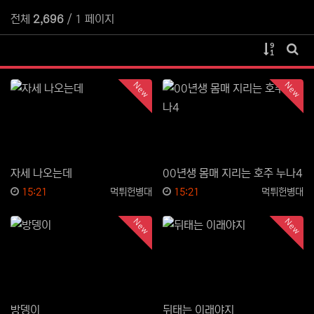
전체
2,696
/ 1 페이지
게시물 
게시
New
New
자세 나오는데
00년생 몸매 지리는 호주 누나4
등록일
등록자
등록일
등록자
15:21
먹튀헌병대
15:21
먹튀헌병대
New
New
방뎅이
뒤태는 이래야지