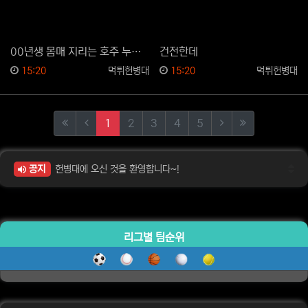
00년생 몸매 지리는 호주 누나!!!
건전한데
등록일
등록자
등록일
등록자
15:20
먹튀헌병대
15:20
먹튀헌병대
(current)
(next)
(last)
1
2
3
4
5
공지
헌병대에 오신 것을 환영합니다~!
리그별 팀순위