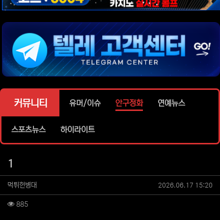
위젯설정에서 이미지 등록
위젯설정에서 이미지 등록
위젯설정에서 이미지 등록
위젯설정에서 이미지 등록
위젯설정에서 이미지 등록
커뮤니티
유머/이슈
안구정화
연예뉴스
스포츠뉴스
하이라이트
1
작성자 정보
작성
작성일
먹튀헌병대
2026.06.17 15:20
컨텐츠 정보
조회
885