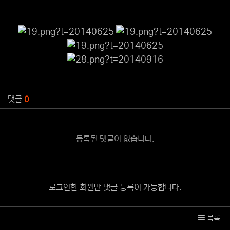
본문
관련자료
댓글
0
등록된 댓글이 없습니다.
로그인한 회원만 댓글 등록이 가능합니다.
목록