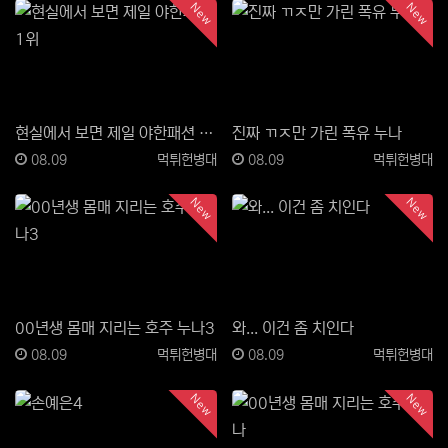
New
New
현실에서 보면 제일 야한패션 1위
진짜 ㄲㅈ만 가린 폭유 누나
등록일
등록자
등록일
등록자
08.09
먹튀헌병대
08.09
먹튀헌병대
New
New
00년생 몸매 지리는 호주 누나3
와... 이건 좀 치인다
등록일
등록자
등록일
등록자
08.09
먹튀헌병대
08.09
먹튀헌병대
New
New