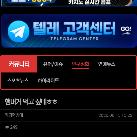
위젯설정에서 이미지 등록
위젯설정에서 이미지 등록
위젯설정에서 이미지 등록
위젯설정에서 이미지 등록
위젯설정에서 이미지 등록
커뮤니티
유머/이슈
안구정화
연예뉴스
스포츠뉴스
하이라이트
햄버거 먹고 싶네ㅎㅎ
작성자 정보
작성
작성일
먹튀헌병대
2026.06.15 15:22
컨텐츠 정보
조회
249