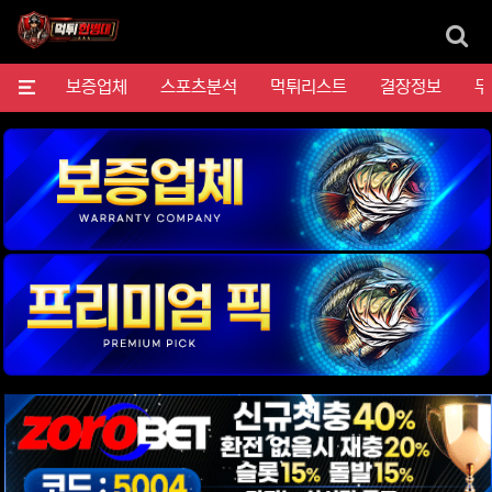
검
메뉴
보증업체
스포츠분석
먹튀리스트
결장정보
무
위젯설정에서 이미지 등록