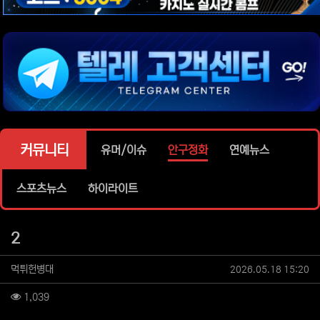
위젯설정에서 이미지 등록
위젯설정에서 이미지 등록
위젯설정에서 이미지 등록
위젯설정에서 이미지 등록
위젯설정에서 이미지 등록
커뮤니티
유머/이슈
안구정화
연예뉴스
스포츠뉴스
하이라이트
2
작성자 정보
작성
작성일
먹튀헌병대
2026.05.18 15:20
컨텐츠 정보
조회
1,039