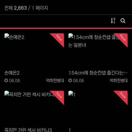
전체
2,663
/ 1 페이지
게시물 
게시
New
New
손예은2
154cm에 청순컨샙 즐긴다는 일본녀
등록일
등록자
등록일
등록자
08.08
먹튀헌병대
08.08
먹튀헌병대
New
New
꼭지만 가린 섹시 비키니3
1