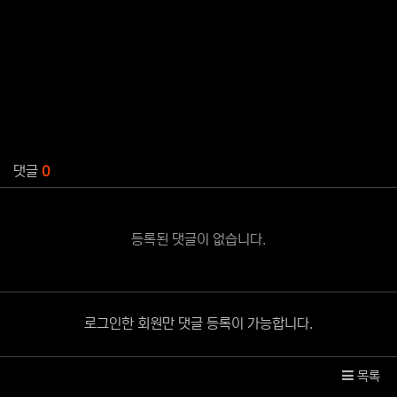
본문
관련자료
댓글
0
등록된 댓글이 없습니다.
로그인한 회원만 댓글 등록이 가능합니다.
목록