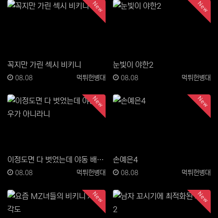
New
New
꼭지만 가린 섹시 비키니
눈빛이 야한2
등록일
등록자
등록일
등록자
08.08
먹튀헌병대
08.08
먹튀헌병대
New
New
이정도면 다 벗었는데 야동 배우가 아니라니
손예은4
등록일
등록자
등록일
등록자
08.08
먹튀헌병대
08.08
먹튀헌병대
New
New