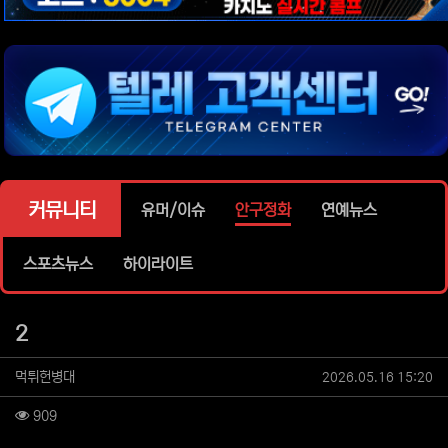
위젯설정에서 이미지 등록
위젯설정에서 이미지 등록
위젯설정에서 이미지 등록
위젯설정에서 이미지 등록
위젯설정에서 이미지 등록
커뮤니티
유머/이슈
안구정화
연예뉴스
스포츠뉴스
하이라이트
2
작성자 정보
작성
작성일
먹튀헌병대
2026.05.16 15:20
컨텐츠 정보
조회
909