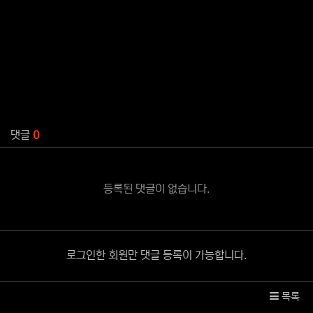
본문
관련자료
댓글
0
등록된 댓글이 없습니다.
로그인한 회원만 댓글 등록이 가능합니다.
목록