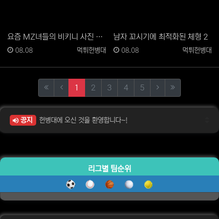
요즘 MZ녀들의 비키니 사진 각도
남자 꼬시기에 최적화된 체형 2
등록일
등록자
등록일
등록자
08.08
먹튀헌병대
08.08
먹튀헌병대
(current)
(next)
(last)
1
2
3
4
5
공지
헌병대에 오신 것을 환영합니다~!
리그별 팀순위