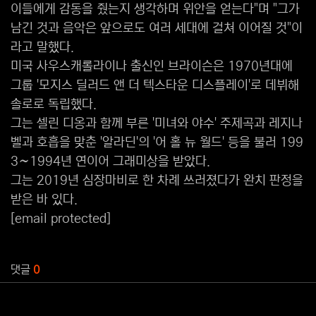
이들에게 감동을 줬는지 생각하며 위안을 얻는다"며 "그가
남긴 것과 음악은 앞으로도 여러 세대에 걸쳐 이어질 것"이
라고 말했다.
미국 사우스캐롤라이나 출신인 브라이슨은 1970년대에
그룹 '모지스 딜러드 앤 더 텍스타운 디스플레이'로 데뷔해
솔로로 독립했다.
그는 셀린 디옹과 함께 부른 '미녀와 야수' 주제곡과 레지나
벨과 호흡을 맞춘 '알라딘'의 '어 홀 뉴 월드' 등을 불러 199
3∼1994년 연이어 그래미상을 받았다.
그는 2019년 심장마비로 한 차례 쓰러졌다가 완치 판정을
받은 바 있다.
[email protected]
관련자료
댓글
0