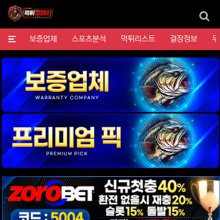
검
메뉴
보증업체
스포츠분석
먹튀리스트
결장정보
무
위젯설정에서 이미지 등록