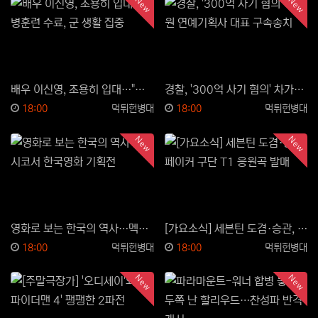
New
New
배우 이신영, 조용히 입대…"신병훈련 수료, 군 생활 …
경찰, '300억 사기 혐의' 차가원 연예기획사 대표 …
등록일
등록자
등록일
등록자
18:00
먹튀헌병대
18:00
먹튀헌병대
New
New
영화로 보는 한국의 역사…멕시코서 한국영화 기획전
[가요소식] 세븐틴 도겸·승관, 페이커 구단 T1 응원…
등록일
등록자
등록일
등록자
18:00
먹튀헌병대
18:00
먹튀헌병대
New
New