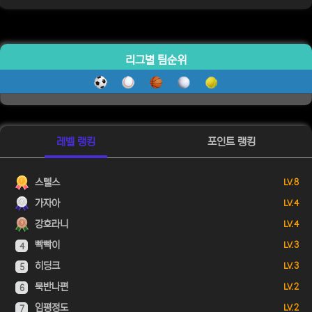
리그별 팀순위
레벨 랭킹
포인트 랭킹
스텔스
LV. 8
가자아
LV. 4
강호라니
LV. 4
빡빡이
LV. 3
4
히딩크
LV. 3
5
묵반나편
LV. 2
6
임평정도
LV. 2
7