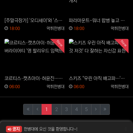
[주말극장가] '오디세이'와 '스파이더맨 4' 팽팽한 …
파라마운트-워너 합병 놓고 두쪽 난 할리우드…찬성파 반…
등록일
등록자
등록일
등록자
18:00
먹튀헌병대
18:00
먹튀헌병대
New
New
코르티스·캣츠아이·허윤진…버라이어티 '영 할리우드 임팩…
스키즈 "우린 아직 배고파…'이것 저것' 다 잘하는 자…
등록일
등록자
등록일
등록자
06:00
먹튀헌병대
06:00
먹튀헌병대
(current)
(next)
(last)
1
2
3
4
5
공지
헌병대에 오신 것을 환영합니다~!