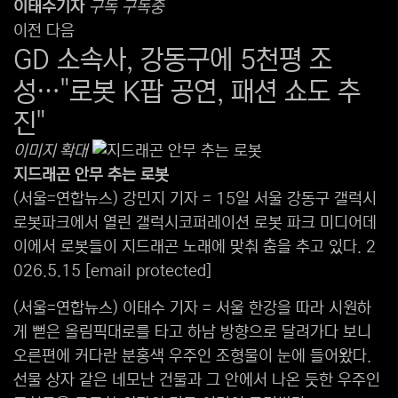
본문
이태수
기자
구독
구독중
이전
다음
GD 소속사, 강동구에 5천평 조
성…"로봇 K팝 공연, 패션 쇼도 추
진"
이미지 확대
지드래곤 안무 추는 로봇
(서울=연합뉴스) 강민지 기자 = 15일 서울 강동구 갤럭시
로봇파크에서 열린 갤럭시코퍼레이션 로봇 파크 미디어데
이에서 로봇들이 지드래곤 노래에 맞춰 춤을 추고 있다. 2
026.5.15
[email protected]
(서울=연합뉴스) 이태수 기자 = 서울 한강을 따라 시원하
게 뻗은 올림픽대로를 타고 하남 방향으로 달려가다 보니
오른편에 커다란 분홍색 우주인 조형물이 눈에 들어왔다.
선물 상자 같은 네모난 건물과 그 안에서 나온 듯한 우주인