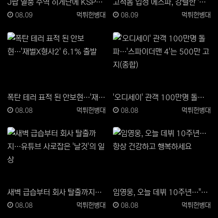
J팝 열풍 주역 히게단에 KSPO돔 들썩…떼창·환호에 …
고척돔 입성 에스파, 강렬한 '쇠맛' 무대…"꽉찬 객석…
등록일
등록자
등록일
등록자
08.09
먹튀헌병대
08.09
먹튀헌병대
폭탄 테러 표적 된 안보현…'재벌X형사2' 6.1% 출…
'오디세이' 관객 100만명 돌파…'스파이더맨 4'는 …
등록일
등록자
등록일
등록자
08.08
먹튀헌병대
08.08
먹튀헌병대
새벽 급습부터 회사 탈출까지…유튜브 사로잡은 '날것'의…
임영웅, 오늘 데뷔 10주년…"항상 건강하고 행복하세요…
등록일
등록자
등록일
등록자
08.08
먹튀헌병대
08.08
먹튀헌병대