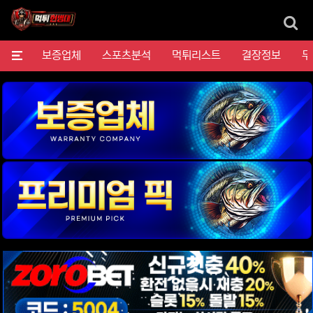
검
메뉴
보증업체
스포츠분석
먹튀리스트
결장정보
무
위젯설정에서 이미지 등록