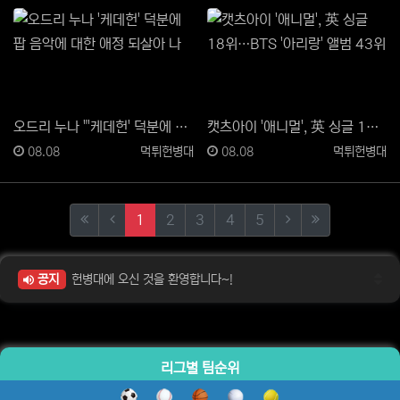
오드리 누나 "'케데헌' 덕분에 팝 음악에 대한 애정 …
캣츠아이 '애니멀', 英 싱글 18위…BTS '아리랑'…
등록일
등록자
등록일
등록자
08.08
먹튀헌병대
08.08
먹튀헌병대
(current)
(next)
(last)
1
2
3
4
5
공지
헌병대에 오신 것을 환영합니다~!
리그별 팀순위