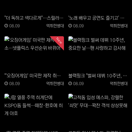
"더 독하고 색다르게"…스릴러·액션 입고 진화한 '위기…
'노래 배우고 공연도 즐기고' 울주 싱싱 가요무대 인기
등록일
등록자
등록일
등록자
08.09
먹튀헌병대
08.09
먹튀헌병대
New
"'오징어게임' 미국판 제작 취소…넷플릭스 우선순위 바…
블랙핑크 "벌써 데뷔 10주년, 중요한 날…팬 사랑하고…
등록일
등록자
등록일
등록자
08.09
먹튀헌병대
08.09
먹튀헌병대