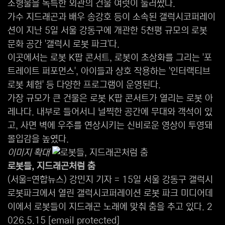
조형물을 독특한 외관의 건물 여럿이 둘러쌌다.
가수 지드래곤과 배우 송강호 등이 소속된 갤럭시코퍼레이
션이 지난 5일 서울 강동구에 개관한 5천평 규모의 로봇
문화 공간 '갤럭시 로봇 파크'다.
이곳에서는 로봇 K팝 콘서트, 로봇이 초상화를 그리는 '포
트레이트 퍼포먼스', 아이들과 상호 작용하는 '인터랙티브
로봇 체험' 등 다양한 프로그램이 운영된다.
가장 규모가 큰 건물은 로봇 K팝 콘서트가 열리는 로봇 아
레나다. 내부로 들어서니 널찍한 공간에 무대와 객석이 있
고, 사면 벽에 우주를 연상시키는 신비로운 영상이 투영돼
몰입감을 높였다.
이미지 확대
로봇들, 지드래곤처럼 춤
(서울=연합뉴스) 강민지 기자 = 15일 서울 강동구 갤럭시
로봇파크에서 열린 갤럭시코퍼레이션 로봇 파크 미디어데
이에서 로봇들이 지드래곤 노래에 맞춰 춤을 추고 있다. 2
026.5.15
[email protected]