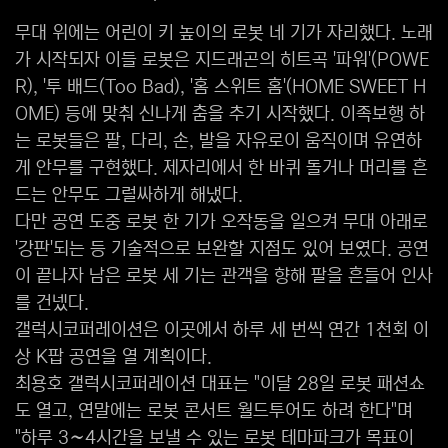
무대 위에는 어린이 키 높이의 로봇 네 기가 자리했다. 노래
가 시작되자 이들 로봇은 지드래곤의 히트곡 '파워'(POWE
R), '투 배드(Too Bad), '홈 스위트 홈'(HOME SWEET H
OME) 등에 맞춰 신나게 춤을 추기 시작했다. 이족보행 하
는 로봇들은 팔, 다리, 손, 발을 자유로이 움직이며 유연하
게 안무를 구현했다. 제자리에서 한 바퀴 돌거나 머리를 흔
드는 안무도 그럴싸하게 해냈다.
다만 공연 도중 로봇 한 기가 오작동을 일으켜 무대 아래로
'강판'되는 등 기술적으로 보완할 지점도 있어 보였다. 공연
이 끝나자 남은 로봇 세 기는 관객을 향해 팔을 흔들어 인사
를 건넸다.
갤럭시코퍼레이션은 이곳에서 하루 세 번씩 연간 1천회 이
상 K팝 공연을 열 계획이다.
최용호 갤럭시코퍼레이션 대표는 "이달 28일 로봇 패션쇼
도 열고, 연말에는 로봇 콘서트 월드투어도 하려 한다"며
"하루 3∼4시간을 보낼 수 있는 로봇 테마파크가 목표이