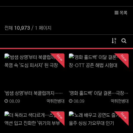
목록
전체
10,973
/ 1 페이지
게시물 
게시
New
New
'밤샘 상영'부터 북클럽까지…폭염 속 '도심 피서지' …
'영화 홀드백' 이달 결론…극장·OTT 공존 해법 시험…
등록일
등록자
등록일
등록자
08.09
먹튀헌병대
08.09
먹튀헌병대
New
New