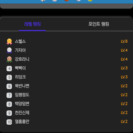
레벨 랭킹
포인트 랭킹
스텔스
LV. 8
가자아
LV. 4
강호라니
LV. 4
빡빡이
LV. 3
4
히딩크
LV. 3
5
묵반나편
LV. 2
6
임평정도
LV. 2
7
택양엄편
LV. 2
8
천진신제
LV. 2
9
열훔훔만
LV. 2
10