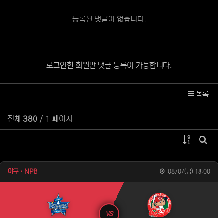
등록된 댓글이 없습니다.
로그인한 회원만 댓글 등록이 가능합니다.
목록
전체
380
/ 1 페이지
게시물 
게시
야구 · NPB
08/07(금) 18:00
VS