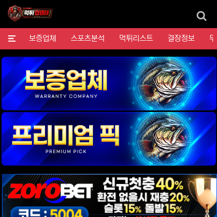
검
메뉴
보증업체
스포츠분석
먹튀리스트
결장정보
무
위젯설정에서 이미지 등록