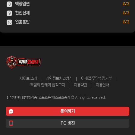
택양엄편
LV. 2
8
천진신제
LV. 2
9
열훔훔만
LV. 2
10
사이트 소개
개인정보처리방침
이메일 무단수집거부
책임의 한계와 법적고지
이용약관
이용안내
【먹튀헌병대】먹튀검증|스포츠분석|스포츠중계
All rights reserved.
문의하기
PC 버전