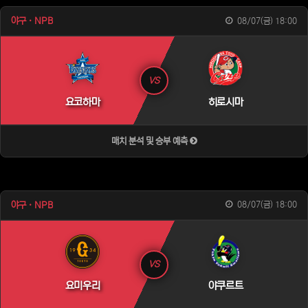
야구 · NPB
08/07(금) 18:00
VS
요코하마
히로시마
매치 분석 및 승부 예측
야구 · NPB
08/07(금) 18:00
VS
요미우리
야쿠르트