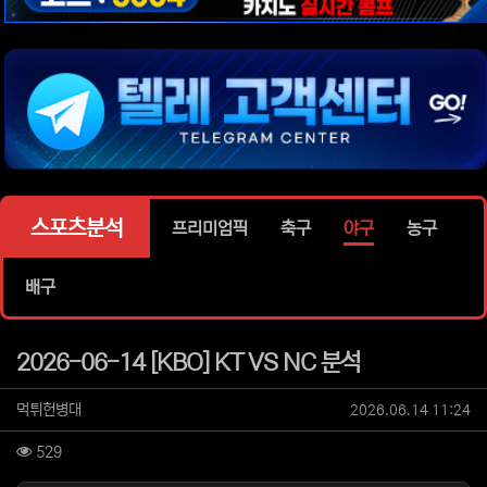
위젯설정에서 이미지 등록
위젯설정에서 이미지 등록
위젯설정에서 이미지 등록
위젯설정에서 이미지 등록
위젯설정에서 이미지 등록
스포츠분석
프리미엄픽
축구
야구
농구
배구
2026-06-14 [KBO] KT VS NC 분석
작성자 정보
작성
작성일
먹튀헌병대
2026.06.14 11:24
컨텐츠 정보
조회
529