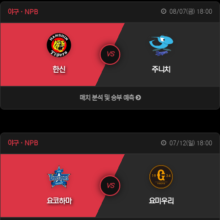
야구 · NPB
08/07(금) 18:00
VS
한신
주니치
매치 분석 및 승부 예측
야구 · NPB
07/12(일) 18:00
VS
요코하마
요미우리