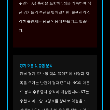
주원의 3점 홈런을 포함해 9점을 기록하며 직
전 경기들의 부진을 떨쳐냈지만, 불펜진의 심
각한 불안세는 팀을 악몽에 빠뜨리고 있습니
다.
경기 흐름 및 종합 분석
전날 경기 후반 양 팀의 불펜진이 천당과 지
옥을 오가는 난전이 펼쳐졌으나, NC의 마운
드 붕괴 후유증과 충격이 예상됩니다. KT는
우완 사이드암 고영표를 상대로 약점을 드