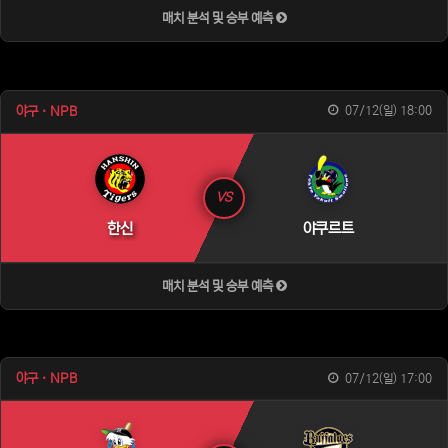
매치 분석 및 승부 예측
야구 · NPB
07/12(일) 18:00
VS
한신
야쿠르트
매치 분석 및 승부 예측
야구 · NPB
07/12(일) 17:00