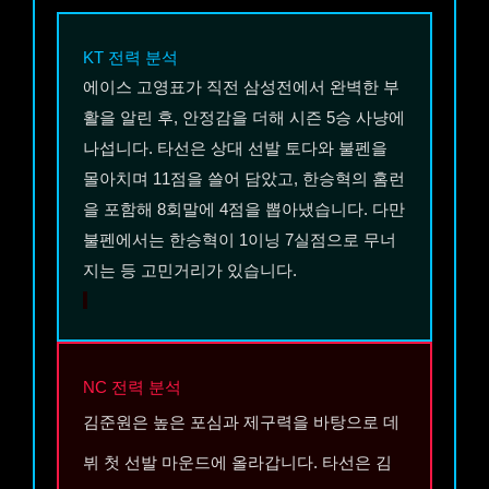
KT
전력 분석
에이스 고영표가 직전 삼성전에서 완벽한 부
활을 알린 후, 안정감을 더해 시즌 5승 사냥에
나섭니다. 타선은 상대 선발 토다와 불펜을
몰아치며 11점을 쓸어 담았고, 한승혁의 홈런
을 포함해 8회말에 4점을 뽑아냈습니다. 다만
불펜에서는 한승혁이 1이닝 7실점으로 무너
지는 등 고민거리가 있습니다.
NC
전력 분석
김준원은 높은 포심과 제구력을 바탕으로 데
뷔 첫 선발 마운드에 올라갑니다. 타선은 김