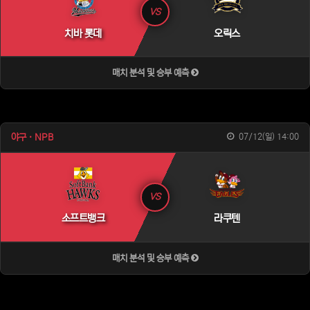
VS
치바 롯데
오릭스
매치 분석 및 승부 예측
야구 · NPB
07/12(일) 14:00
VS
소프트뱅크
라쿠텐
매치 분석 및 승부 예측