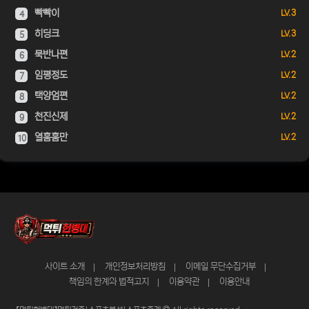
빡빡이
LV. 3
4
히딩크
LV. 3
5
묵반나편
LV. 2
6
임평정도
LV. 2
7
택양엄편
LV. 2
8
천진신제
LV. 2
9
열훔훔만
LV. 2
10
사이트 소개
개인정보처리방침
이메일 무단수집거부
책임의 한계와 법적고지
이용약관
이용안내