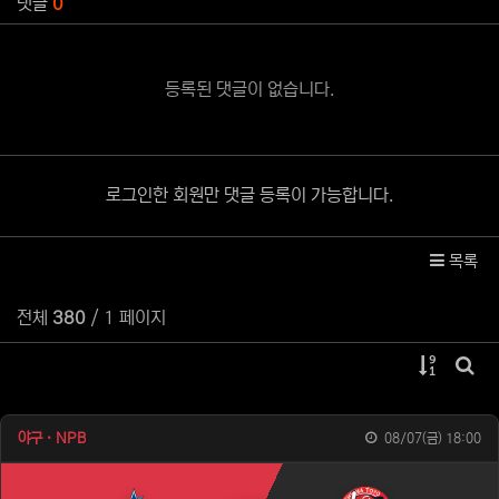
댓글
0
등록된 댓글이 없습니다.
로그인한 회원만 댓글 등록이 가능합니다.
목록
전체
380
/ 1 페이지
게시물 
게시
야구 · NPB
08/07(금) 18:00