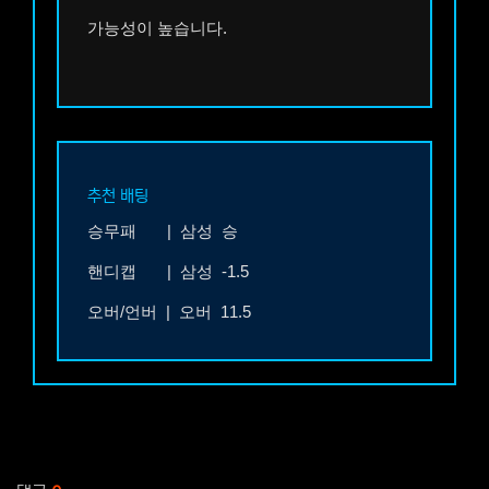
가능성이 높습니다.
추천 배팅
승무패 |
삼성 승
핸디캡 |
삼성 -1.5
오버/언버 | 오버 11.5
관련자료