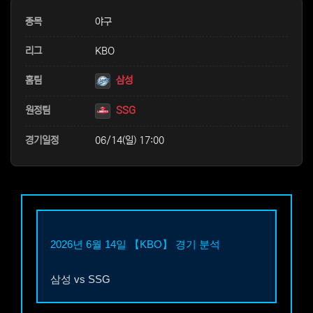
본문
종목
야구
리그
KBO
홈팀
삼성
원정팀
SSG
경기일정
06/14(일) 17:00
2026년 6월 14일
【
KBO】
경기 분석
삼성
vs
SSG