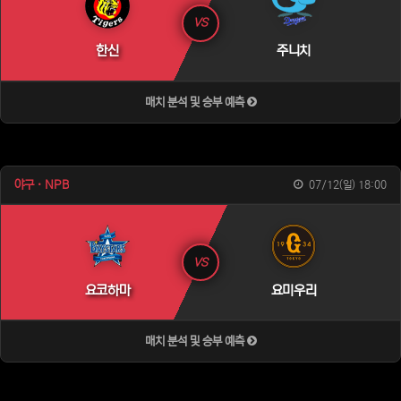
VS
한신
주니치
매치 분석 및 승부 예측
야구 · NPB
07/12(일) 18:00
VS
요코하마
요미우리
매치 분석 및 승부 예측