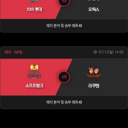
VS
치바 롯데
오릭스
매치 분석 및 승부 예측
야구 · NPB
07/12(일) 14:00
VS
소프트뱅크
라쿠텐
매치 분석 및 승부 예측