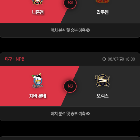
VS
니혼햄
라쿠텐
매치 분석 및 승부 예측
야구 · NPB
08/07(금) 18:00
VS
치바 롯데
오릭스
매치 분석 및 승부 예측