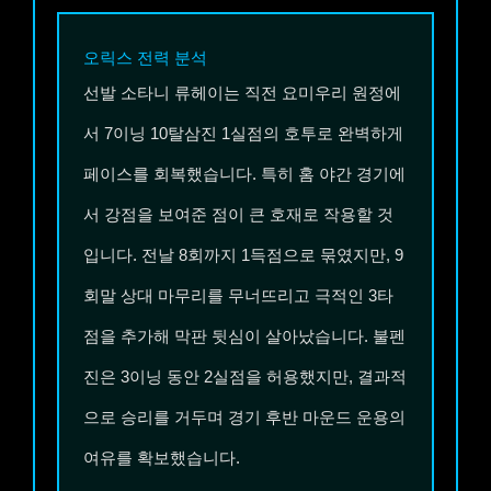
오릭스
전력 분석
선발 소타니 류헤이는 직전 요미우리 원정에
서 7이닝 10탈삼진 1실점의 호투로 완벽하게
페이스를 회복했습니다. 특히 홈 야간 경기에
서 강점을 보여준 점이 큰 호재로 작용할 것
입니다. 전날 8회까지 1득점으로 묶였지만, 9
회말 상대 마무리를 무너뜨리고 극적인 3타
점을 추가해 막판 뒷심이 살아났습니다. 불펜
진은 3이닝 동안 2실점을 허용했지만, 결과적
으로 승리를 거두며 경기 후반 마운드 운용의
여유를 확보했습니다.