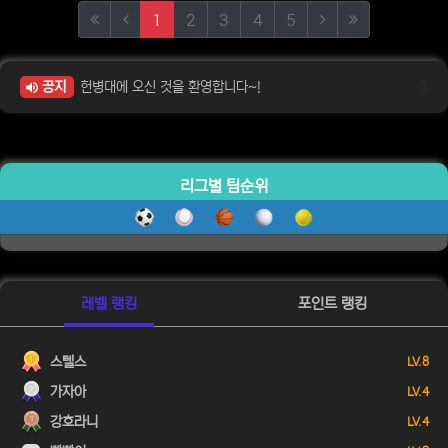
(current)
(next)
(last)
1
2
3
4
5
공지
헌병대에 오신 것을 환영합니다~!
리그별 팀순위
레벨 랭킹
포인트 랭킹
스텔스
LV. 8
가자아
LV. 4
강호라니
LV. 4