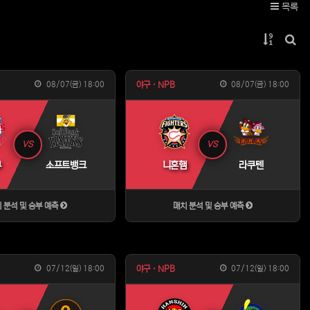
목록
게시물 
게시
08/07(금) 18:00
08/07(금) 18:00
야구 · NPB
VS
VS
부
소프트뱅크
니혼햄
라쿠텐
 분석 및 승부 예측
매치 분석 및 승부 예측
07/12(일) 18:00
07/12(일) 18:00
야구 · NPB