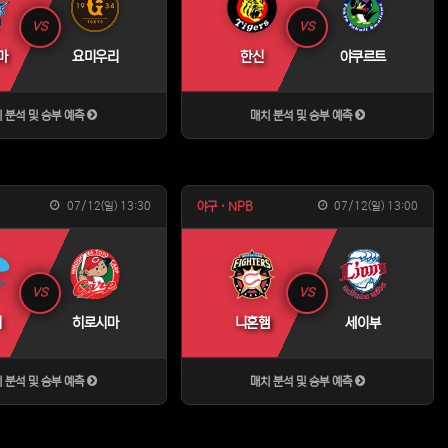
VS
VS
마
요미우리
한신
야쿠르트
 분석 및 승부 예측
매치 분석 및 승부 예측
07/12(일) 13:30
07/12(일) 13:00
야구 · NPB
VS
VS
치
히로시마
니혼햄
세이부
 분석 및 승부 예측
매치 분석 및 승부 예측