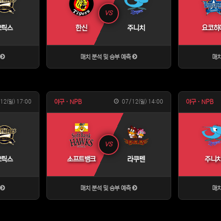
VS
오릭스
한신
주니치
요코하
측
매치 분석 및 승부 예측
매치
12(일) 17:00
07/12(일) 14:00
야구 · NPB
야구 · NPB
VS
오릭스
소프트뱅크
라쿠텐
주니
측
매치 분석 및 승부 예측
매치