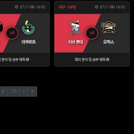
07/11(토) 18:00
07/11(토) 18:00
야구 · NPB
VS
VS
야쿠르트
치바 롯데
오릭스
 분석 및 승부 예측
매치 분석 및 승부 예측
(next)
(last)
9
10