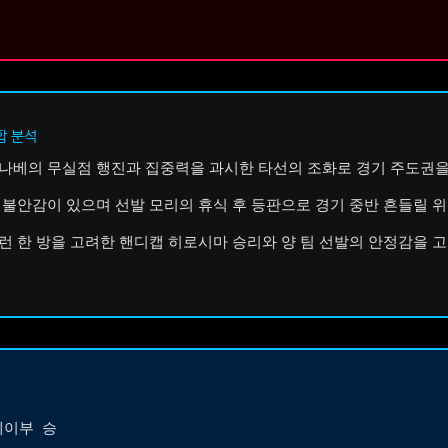
합 분석
나베의 무실점 행진과 집중력을 과시한 타선의 조화로 경기 주도권을
 불안감이 있으며 선발 모리의 휴식 후 등판으로 경기 중반 흔들릴 
런 한 방을 고려한 핸디캡 히로시마 승리와 양 팀 선발의 안정감을 
세이부 승