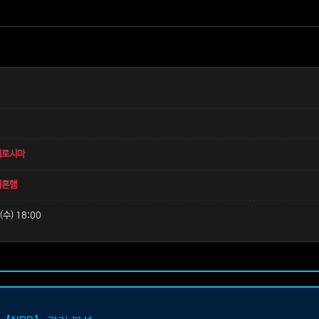
히로시마
니혼햄
(수) 18:00