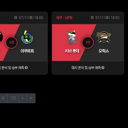
07/11(토) 18:00
07/11(토) 18:00
야구 · NPB
VS
VS
야쿠르트
치바 롯데
오릭스
 분석 및 승부 예측
매치 분석 및 승부 예측
(next)
(last)
9
10