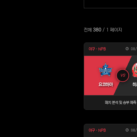
전체
380
/ 1 페이지
08/
야구 · NPB
VS
요코하마
히
매치 분석 및 승부 예
08/
야구 · NPB