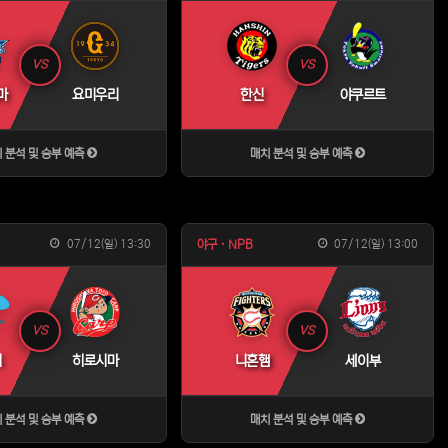
VS
VS
마
요미우리
한신
야쿠르트
 분석 및 승부 예측
매치 분석 및 승부 예측
07/12(일) 13:30
07/12(일) 13:00
야구 · NPB
VS
VS
치
히로시마
니혼햄
세이부
 분석 및 승부 예측
매치 분석 및 승부 예측