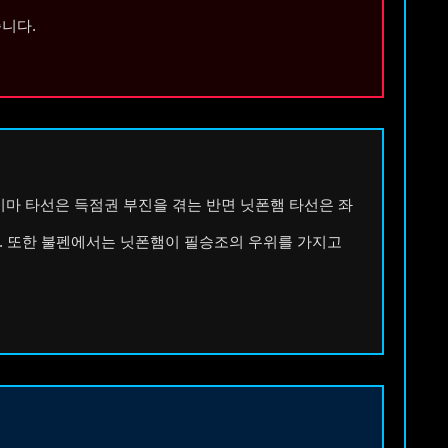
니다.
마 타선은 득점권 부진을 겪는 반면 닛폰햄 타선은 좌
다. 또한 불펜에서는 닛폰햄이 필승조의 우위를 가지고