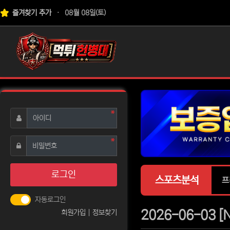
상단 네비
즐겨찾기 추가
08월 08일(토)
로고
필수
아이디
필수
비밀번호
로그인
스포츠분석
프
자동로그인
2026-06-03 
회원가입
정보찾기