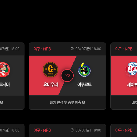
07(금) 18:00
08/07(금) 18:00
야구 · NPB
야구 · NPB
VS
로시마
요미우리
야쿠르트
세이
측
매치 분석 및 승부 예측
매치
07(금) 18:00
08/07(금) 18:00
야구 · NPB
야구 · NPB