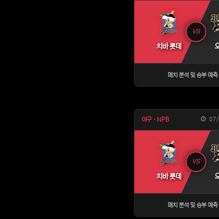
VS
치바 롯데
매치 분석 및 승부 예
07/
야구 · NPB
VS
치바 롯데
매치 분석 및 승부 예