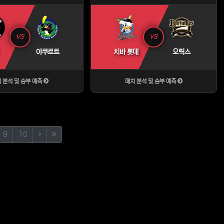
VS
VS
야쿠르트
치바 롯데
오릭스
 분석 및 승부 예측
매치 분석 및 승부 예측
(next)
(last)
9
10