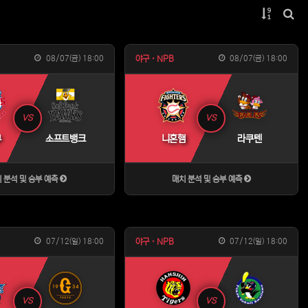
게시물 
게시
08/07(금) 18:00
08/07(금) 18:00
야구 · NPB
VS
VS
부
소프트뱅크
니혼햄
라쿠텐
 분석 및 승부 예측
매치 분석 및 승부 예측
07/12(일) 18:00
07/12(일) 18:00
야구 · NPB
VS
VS