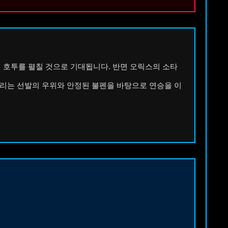
 호투를 펼칠 것으로 기대됩니다. 반면 오릭스의 소타
우리는 선발의 우위와 안정된 불펜을 바탕으로 연승을 이