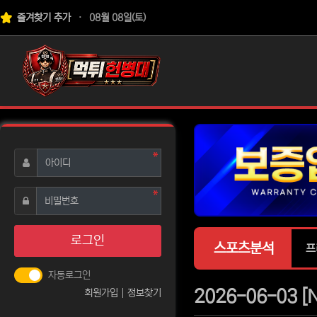
상단 네비
즐겨찾기 추가
08월 08일(토)
로고
필수
아이디
필수
비밀번호
로그인
스포츠분석
프
자동로그인
2026-06-03 
회원가입
정보찾기