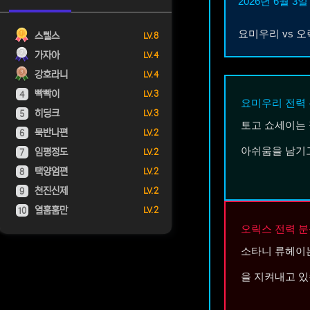
2026년 6월 3
요미우리
vs
오
스텔스
LV. 8
가자아
LV. 4
강호라니
LV. 4
빡빡이
LV. 3
4
요미우리
전력
히딩크
LV. 3
5
토고 쇼세이는
묵반나편
LV. 2
6
아쉬움을 남기고
임평정도
LV. 2
7
택양엄편
LV. 2
8
천진신제
LV. 2
9
열훔훔만
LV. 2
10
오릭스
전력 분
소타니 류헤이는
을 지켜내고 있