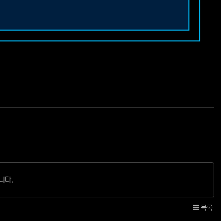
니다.
목록