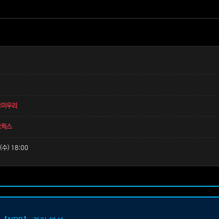
요미우리
오릭스
(수) 18:00