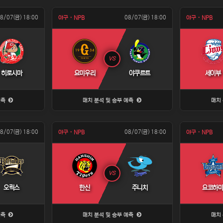
8/07(금) 18:00
야구 · NPB
08/07(금) 18:00
야구 · NPB
VS
히로시마
요미우리
야쿠르트
세이부
예측
매치 분석 및 승부 예측
매치 
8/07(금) 18:00
야구 · NPB
08/07(금) 18:00
야구 · NPB
VS
오릭스
한신
주니치
요코하
예측
매치 분석 및 승부 예측
매치 