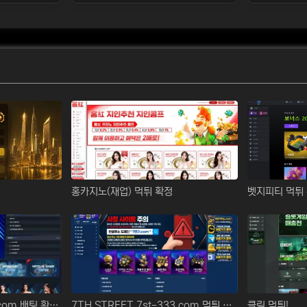
홍카지노(재업) 먹튀 확정
벳지피티 먹튀 
챔피언스리그 CL-1001.com 배팅 환전 검수 후 악성 배팅 당첨금 먹튀!
7TH STREET 7st-333.com 먹튀 확정!!
클릭 먹튀!