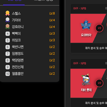
야구 · NPB
0
스텔스
LV. 8
가자아
LV. 4
강호라니
LV. 4
VS
빡빡이
LV. 3
4
요코하마
히딩크
LV. 3
5
묵반나편
LV. 2
6
매치 분석 및 승부 
임평정도
LV. 2
7
택양엄편
LV. 2
8
야구 · NPB
0
천진신제
LV. 2
9
열훔훔만
LV. 2
10
VS
치바 롯데
매치 분석 및 승부 