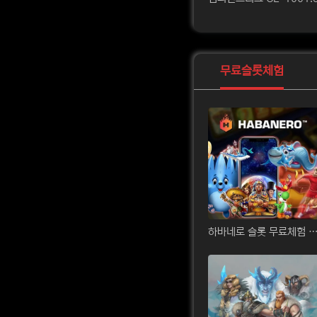
무료슬롯체험
하바네로 슬롯 무료체험 모음