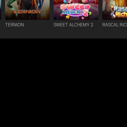
SE
TERNION
SWEET ALCHEMY 2
RASCAL RI