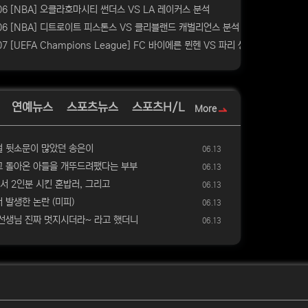
등록일
-06 [NBA] 오클라호마시티 썬더스 VS LA 레이커스 분석
05.05
등록일
-06 [NBA] 디트로이트 피스톤스 VS 클리블랜드 캐벌리언스 분석
05.05
등록일
7 [UEFA Champions League] FC 바이에른 뮌헨 VS 파리 생제르맹 분석
05.05
연예뉴스
스포츠뉴스
스포츠H/L
More
등록일
 뒷소문이 많았던 송은이
06.13
등록일
 돌아온 아들을 개뚜드려팼다는 부부
06.13
등록일
서 2인분 시킨 혼밥러, 그리고
06.13
등록일
 발생한 논란 (미피)
06.13
등록일
선생님 진짜 멋지시더라~ 라고 했더니
06.13