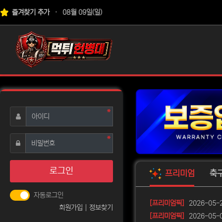
상단 네비
즐겨찾기 추가
08월 09일(일)
로고
필수
아이디
필수
비밀번호
로그인
프리미엄
축
자동로그인
[프리미엄픽]
2026-05-
회원가입
정보찾기
[프리미엄픽]
2026-05