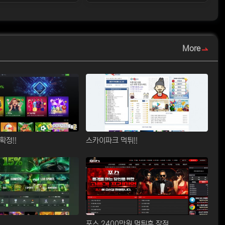
More
확정!!
스카이파크 먹튀!!
포스 2400만원 먹튀후 잠적