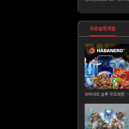
무료슬롯체험
하바네로 슬롯 무료체험 모음