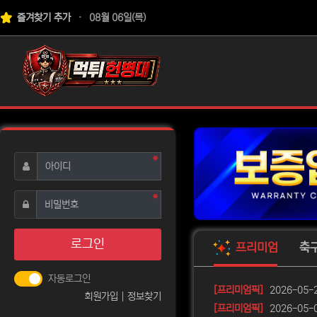
상단 네비
즐겨찾기 추가
08월 06일(목)
로고
필수
아이디
필수
비밀번호
로그인
프리미엄
축
자동로그인
[프리미엄픽]
2026-05-
회원가입
정보찾기
[프리미엄픽]
2026-05