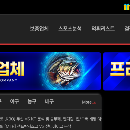
메인 메뉴
보증업체
스포츠분석
먹튀리스트
결
구
야구
농구
배구
More
등록일
28 [KBO] 두산 VS KT 분석 및 승무패, 핸디캡, 언/오버 배당 예측
05.28
등록일
-06 [MLB] 샌프란시스코 VS 샌디에이고 분석
05.05