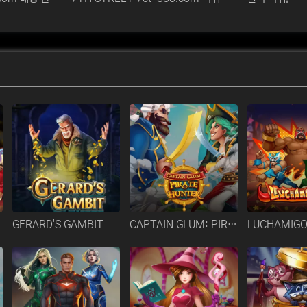
 링크
GERARD'S GAMBIT
CAPTAIN GLUM: PIRATE HUNTER
LUCHAMIG