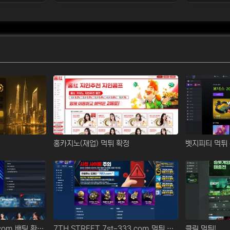
홍카지노(재업) 먹튀 확정
벳지피티 먹튀 
챔피언스리그 CL-1001.com 배팅 환전 검수 후 악성 배팅 당첨금 먹튀!
7TH STREET 7st-333.com 먹튀 확정!!
클릭 먹튀!