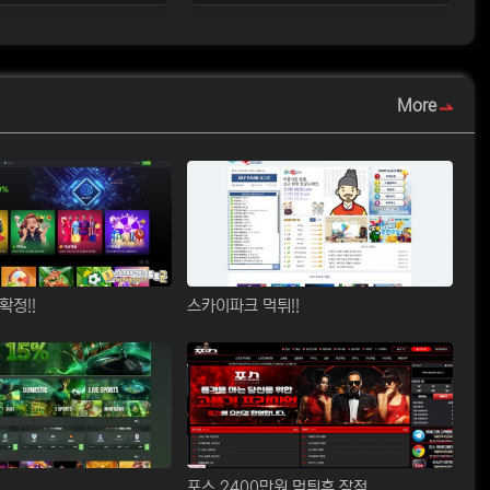
More
확정!!
스카이파크 먹튀!!
포스 2400만원 먹튀후 잠적