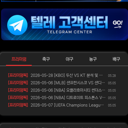
위젯설정에서 이미지 등록
위젯설정에서 이미지 등록
위젯설정에서 이미지 등록
위젯설정에서 이미지 등록
위젯설정에서 이미지 등록
프리미엄
축구
야구
농구
배구
등록일
[프리미엄픽]
2026-05-28 [KBO] 두산 VS KT 분석 및 승무패, 핸디캡, 언/오버 배당 예측
05.28
등록일
[프리미엄픽]
2026-05-06 [MLB] 샌프란시스코 VS 샌디에이고 분석
05.05
등록일
[프리미엄픽]
2026-05-06 [NBA] 오클라호마시티 썬더스 VS LA 레이커스 분석
05.05
등록일
[프리미엄픽]
2026-05-06 [NBA] 디트로이트 피스톤스 VS 클리블랜드 캐벌리언스 분석
05.05
등록일
[프리미엄픽]
2026-05-07 [UEFA Champions League] FC 바이에른 뮌헨 VS 파리 생제르맹 분석
05.05