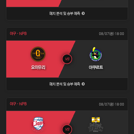
매치 분석 및 승부 예측
야구 · NPB
08/07(금) 18:00
VS
요미우리
야쿠르트
매치 분석 및 승부 예측
야구 · NPB
08/07(금) 18:00
VS