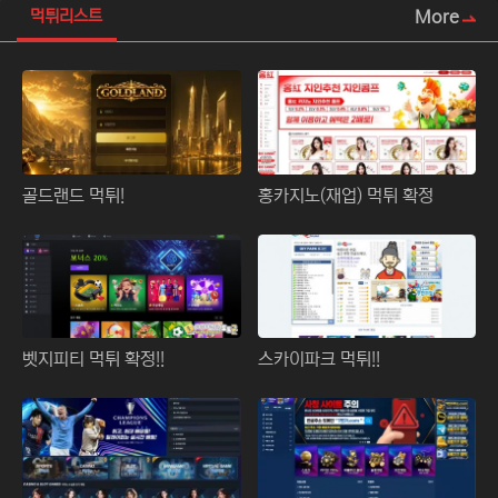
More
먹튀리스트
골드랜드 먹튀!
홍카지노(재업) 먹튀 확정
벳지피티 먹튀 확정!!
스카이파크 먹튀!!