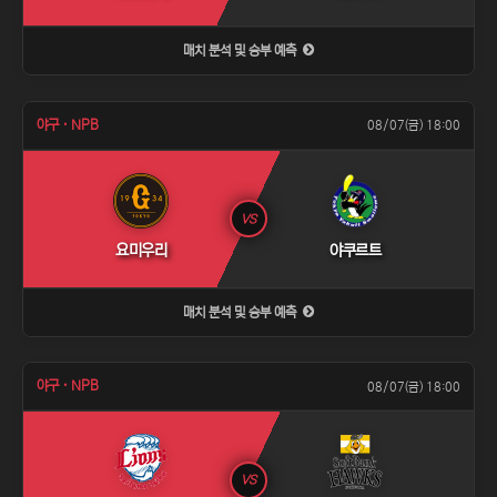
매치 분석 및 승부 예측
야구 · NPB
08/07(금) 18:00
VS
요미우리
야쿠르트
매치 분석 및 승부 예측
야구 · NPB
08/07(금) 18:00
VS