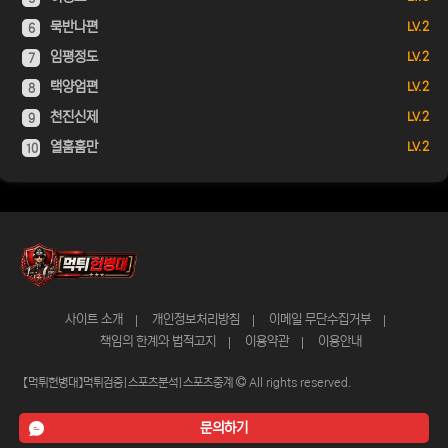
묵반나편
LV. 2
6
임평정도
LV. 2
7
택양엄편
LV. 2
8
천진신제
LV. 2
9
열훔훔만
LV. 2
10
사이트 소개
개인정보처리방침
이메일 무단수집거부
책임의 한계와 법적고지
이용약관
이용안내
【먹튀헌병대】먹튀검증|스포츠분석|스포츠중계
All rights reserved.
문의하기