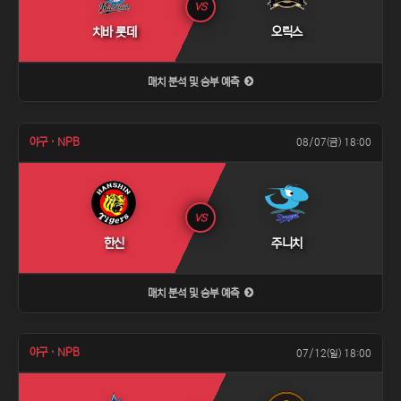
VS
치바 롯데
오릭스
매치 분석 및 승부 예측
야구 · NPB
08/07(금) 18:00
VS
한신
주니치
매치 분석 및 승부 예측
야구 · NPB
07/12(일) 18:00