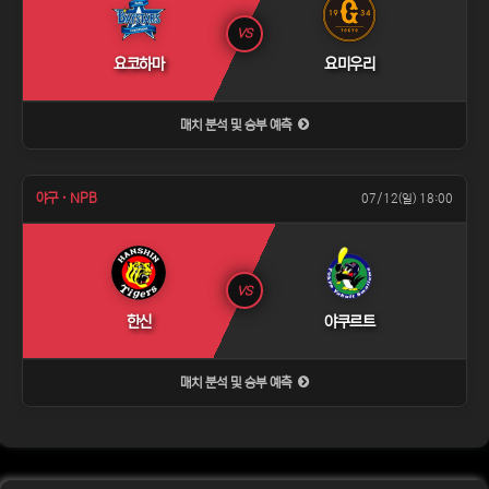
VS
요코하마
요미우리
매치 분석 및 승부 예측
야구 · NPB
07/12(일) 18:00
VS
한신
야쿠르트
매치 분석 및 승부 예측