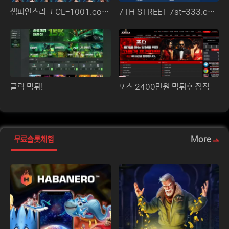
챔피언스리그 CL-1001.com 배팅 환전 검수 후 악성 배팅 당첨금 먹튀!
7TH STREET 7st-333.com 먹튀 확정!!
클릭 먹튀!
포스 2400만원 먹튀후 잠적
More
무료슬롯체험