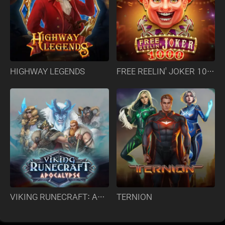
HIGHWAY LEGENDS
FREE REELIN' JOKER 1000
VIKING RUNECRAFT: APOCALYPSE
TERNION