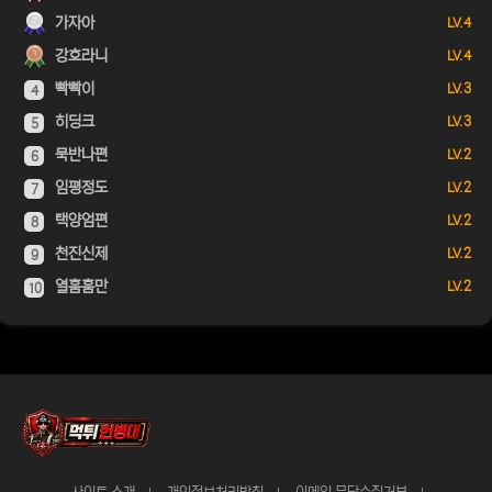
가자아
LV. 4
강호라니
LV. 4
빡빡이
LV. 3
4
히딩크
LV. 3
5
묵반나편
LV. 2
6
임평정도
LV. 2
7
택양엄편
LV. 2
8
천진신제
LV. 2
9
열훔훔만
LV. 2
10