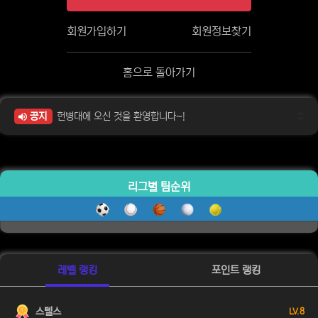
회원가입하기
회원정보찾기
홈으로 돌아가기
공지
헌병대에 오신 것을 환영합니다~!
리그별 팀순위
레벨 랭킹
포인트 랭킹
스텔스
LV. 8