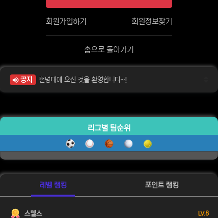
회원가입하기
회원정보찾기
홈으로 돌아가기
공지
헌병대에 오신 것을 환영합니다~!
리그별 팀순위
레벨 랭킹
포인트 랭킹
스텔스
LV. 8