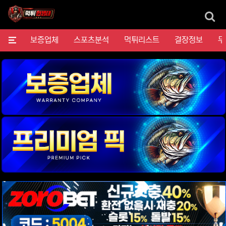
검
메뉴
보증업체
스포츠분석
먹튀리스트
결장정보
무
위젯설정에서 이미지 등록