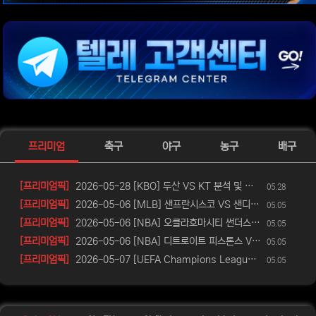
위젯설정에서 이미지 등록
위젯설정에서 이미지 등록
위젯설정에서 이미지 등록
위젯설정에서 이미지 등록
위젯설정에서 이미지 등록
프리미엄
축구
야구
농구
배구
등록일
[프리미엄픽]
2026-05-28 [KBO] 두산 VS KT 분석 및 승무패, 핸디캡, 언/오버 배당 예측
05.28
등록일
[프리미엄픽]
2026-05-06 [MLB] 샌프란시스코 VS 샌디에이고 분석
05.05
등록일
[프리미엄픽]
2026-05-06 [NBA] 오클라호마시티 썬더스 VS LA 레이커스 분석
05.05
등록일
[프리미엄픽]
2026-05-06 [NBA] 디트로이트 피스톤스 VS 클리블랜드 캐벌리언스 분석
05.05
등록일
[프리미엄픽]
2026-05-07 [UEFA Champions League] FC 바이에른 뮌헨 VS 파리 생제르맹 분석
05.05