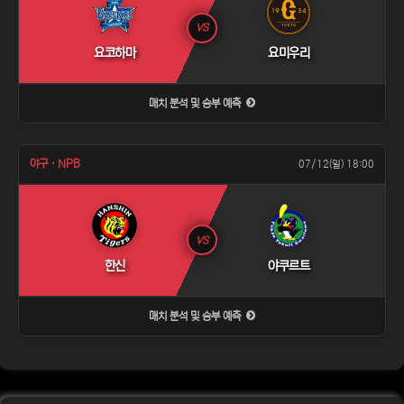
VS
요코하마
요미우리
매치 분석 및 승부 예측
야구 · NPB
07/12(일) 18:00
VS
한신
야쿠르트
매치 분석 및 승부 예측