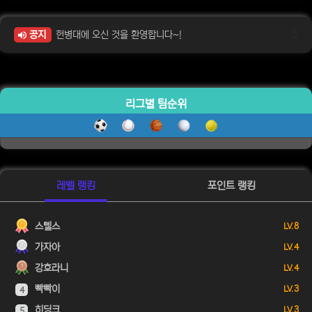
공지
헌병대에 오신 것을 환영합니다~!
리그별 팀순위
레벨 랭킹
포인트 랭킹
스텔스
LV. 8
가자아
LV. 4
강호라니
LV. 4
빡빡이
LV. 3
4
히딩크
LV. 3
5