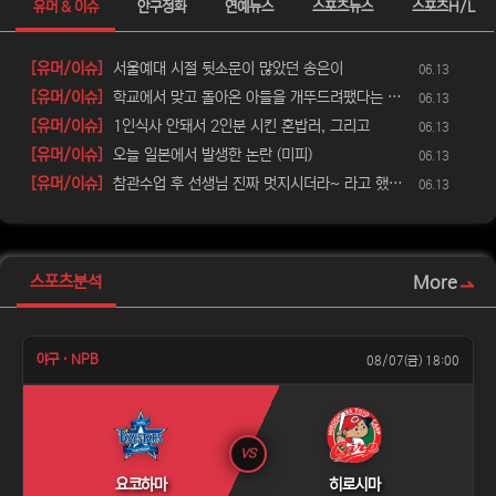
유머 & 이슈
안구정화
연예뉴스
스포츠뉴스
스포츠H/L
등록일
[유머/이슈]
서울예대 시절 뒷소문이 많았던 송은이
06.13
등록일
[유머/이슈]
학교에서 맞고 돌아온 아들을 개뚜드려팼다는 부부
06.13
등록일
[유머/이슈]
1인식사 안돼서 2인분 시킨 혼밥러, 그리고
06.13
등록일
[유머/이슈]
오늘 일본에서 발생한 논란 (미피)
06.13
등록일
[유머/이슈]
참관수업 후 선생님 진짜 멋지시더라~ 라고 했더니
06.13
More
스포츠분석
야구 · NPB
08/07(금) 18:00
VS
요코하마
히로시마