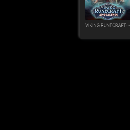
VIKING RUNECRAFT: APOCALYP