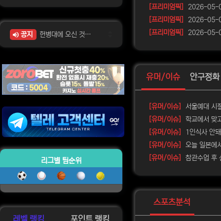
[프리미엄픽]
2026-05
[프리미엄픽]
2026-05
[프리미엄픽]
2026-05-0
공지
헌병대에 오신 것을 환영합니다~!
위젯설정에서 이미지 등록
유머/이슈
안구정화
위젯설정에서 이미지 등록
위젯설정에서 이미지 등록
위젯설정에서 이미지 등록
위젯설정에서 이미지 등록
위젯설정에서 이미지 등록
[유머/이슈]
서울예대 시절
[유머/이슈]
학교에서 맞고
[유머/이슈]
1인식사 안돼
[유머/이슈]
오늘 일본에서
[유머/이슈]
참관수업 후 
리그별 팀순위
스포츠분석
레벨 랭킹
포인트 랭킹