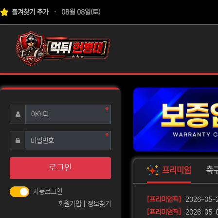
상단 네비
즐겨찾기 추가
08월 08일(토)
로고
필수
아이디
필수
비밀번호
로그인
프리미엄
축
자동로그인
[프리미엄픽]
2026-05-
회원가입
정보찾기
[프리미엄픽]
2026-05