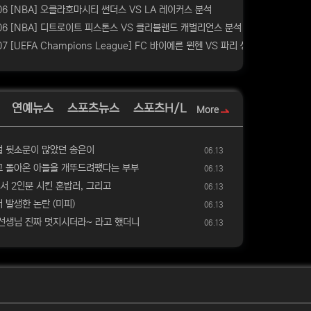
등록일
-06 [NBA] 오클라호마시티 썬더스 VS LA 레이커스 분석
05.05
등록일
-06 [NBA] 디트로이트 피스톤스 VS 클리블랜드 캐벌리언스 분석
05.05
등록일
7 [UEFA Champions League] FC 바이에른 뮌헨 VS 파리 생제르맹 분석
05.05
연예뉴스
스포츠뉴스
스포츠H/L
More
등록일
 뒷소문이 많았던 송은이
06.13
등록일
 돌아온 아들을 개뚜드려팼다는 부부
06.13
등록일
서 2인분 시킨 혼밥러, 그리고
06.13
등록일
 발생한 논란 (미피)
06.13
등록일
선생님 진짜 멋지시더라~ 라고 했더니
06.13