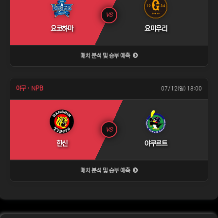
VS
요코하마
요미우리
매치 분석 및 승부 예측
야구 · NPB
07/12(일) 18:00
VS
한신
야쿠르트
매치 분석 및 승부 예측