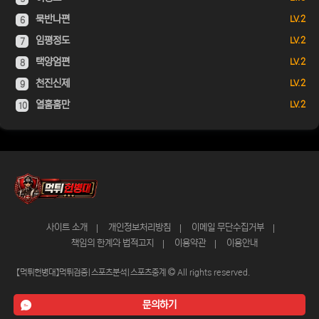
묵반나편
LV. 2
6
임평정도
LV. 2
7
택양엄편
LV. 2
8
천진신제
LV. 2
9
열훔훔만
LV. 2
10
사이트 소개
개인정보처리방침
이메일 무단수집거부
책임의 한계와 법적고지
이용약관
이용안내
【먹튀헌병대】먹튀검증|스포츠분석|스포츠중계
All rights reserved.
문의하기