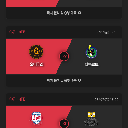
매치 분석 및 승부 예측
야구 · NPB
08/07(금) 18:00
VS
요미우리
야쿠르트
매치 분석 및 승부 예측
야구 · NPB
08/07(금) 18:00
VS