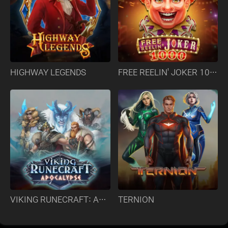
HIGHWAY LEGENDS
FREE REELIN' JOKER 1000
VIKING RUNECRAFT: APOCALYPSE
TERNION