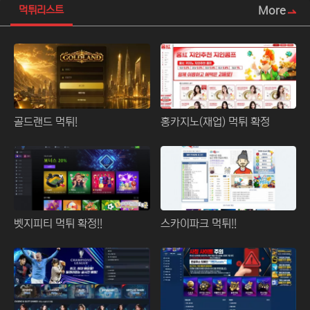
More
먹튀리스트
골드랜드 먹튀!
홍카지노(재업) 먹튀 확정
벳지피티 먹튀 확정!!
스카이파크 먹튀!!