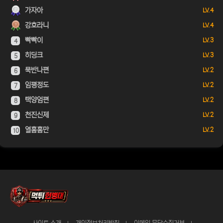
가자아
LV. 4
강호라니
LV. 4
빡빡이
LV. 3
4
히딩크
LV. 3
5
묵반나편
LV. 2
6
임평정도
LV. 2
7
택양엄편
LV. 2
8
천진신제
LV. 2
9
열훔훔만
LV. 2
10