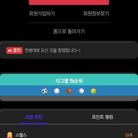
회원가입하기
회원정보찾기
홈으로 돌아가기
공지
헌병대에 오신 것을 환영합니다~!
리그별 팀순위
레벨 랭킹
포인트 랭킹
스텔스
LV. 8