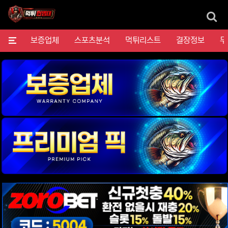
검
메뉴
보증업체
스포츠분석
먹튀리스트
결장정보
무
위젯설정에서 이미지 등록