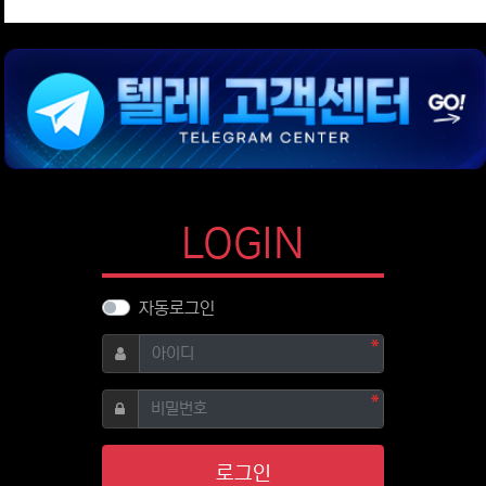
위젯설정에서 이미지 등록
위젯설정에서 이미지 등록
위젯설정에서 이미지 등록
위젯설정에서 이미지 등록
위젯설정에서 이미지 등록
LOGIN
자동로그인
필수
아이디
필수
비밀번호
로그인