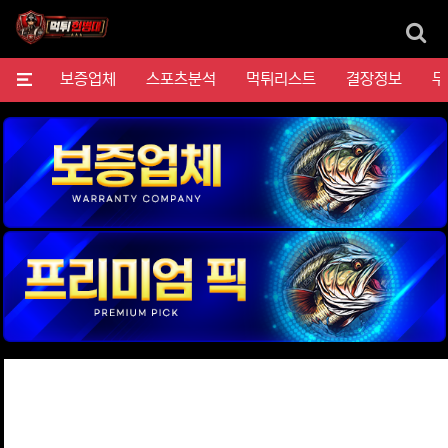
검
메뉴
보증업체
스포츠분석
먹튀리스트
결장정보
무
위젯설정에서 이미지 등록