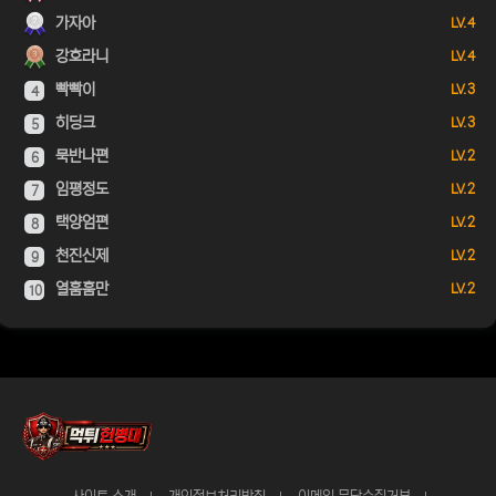
가자아
LV. 4
강호라니
LV. 4
빡빡이
LV. 3
4
히딩크
LV. 3
5
묵반나편
LV. 2
6
임평정도
LV. 2
7
택양엄편
LV. 2
8
천진신제
LV. 2
9
열훔훔만
LV. 2
10