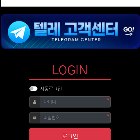
위젯설정에서 이미지 등록
위젯설정에서 이미지 등록
위젯설정에서 이미지 등록
위젯설정에서 이미지 등록
위젯설정에서 이미지 등록
LOGIN
자동로그인
필수
아이디
필수
비밀번호
로그인