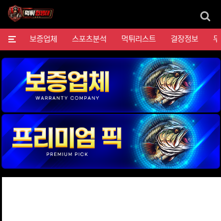
검
메뉴
보증업체
스포츠분석
먹튀리스트
결장정보
무
위젯설정에서 이미지 등록