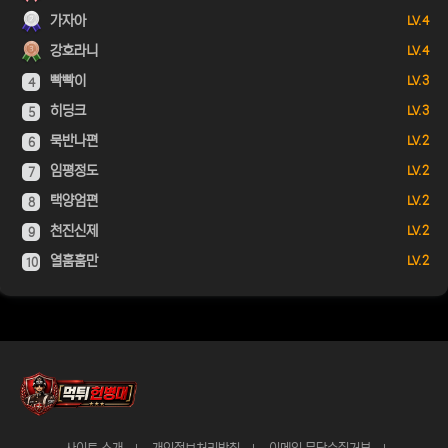
가자아
LV. 4
강호라니
LV. 4
빡빡이
LV. 3
4
히딩크
LV. 3
5
묵반나편
LV. 2
6
임평정도
LV. 2
7
택양엄편
LV. 2
8
천진신제
LV. 2
9
열훔훔만
LV. 2
10