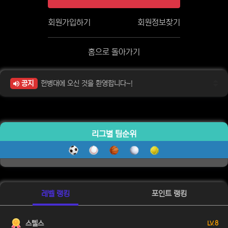
회원가입하기
회원정보찾기
홈으로 돌아가기
공지
헌병대에 오신 것을 환영합니다~!
리그별 팀순위
레벨 랭킹
포인트 랭킹
스텔스
LV. 8