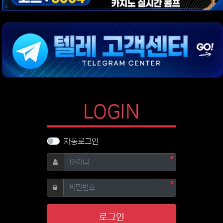
위젯설정에서 이미지 등록
위젯설정에서 이미지 등록
위젯설정에서 이미지 등록
위젯설정에서 이미지 등록
위젯설정에서 이미지 등록
LOGIN
자동로그인
필수
아이디
필수
비밀번호
로그인