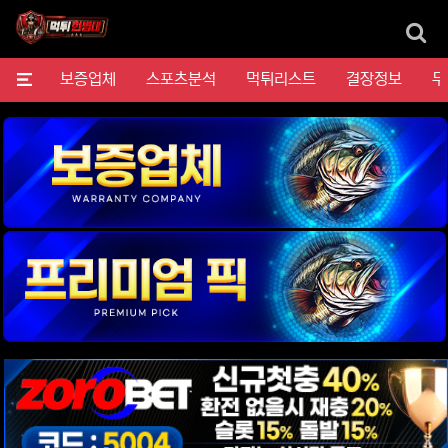
검
메뉴
보증업체
스포츠분석
먹튀리스트
결장정보
무
위젯설정에서 이미지 등록