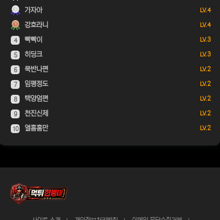
가자아
LV. 4
강호라니
LV. 4
빡빡이
LV. 3
4
히딩크
LV. 3
5
묵반나편
LV. 2
6
임평정도
LV. 2
7
택양엄편
LV. 2
8
천진신제
LV. 2
9
열훔훔만
LV. 2
10