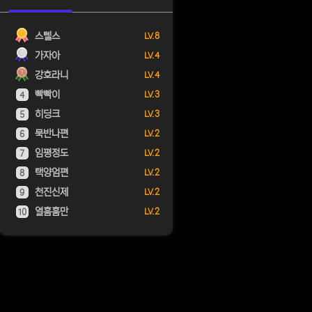
스텔스
LV. 8
가자아
LV. 4
강호라니
LV. 4
빡빡이
LV. 3
4
히딩크
LV. 3
5
묵반나편
LV. 2
6
임평정도
LV. 2
7
택양엄편
LV. 2
8
천진신제
LV. 2
9
열훔훔만
LV. 2
10