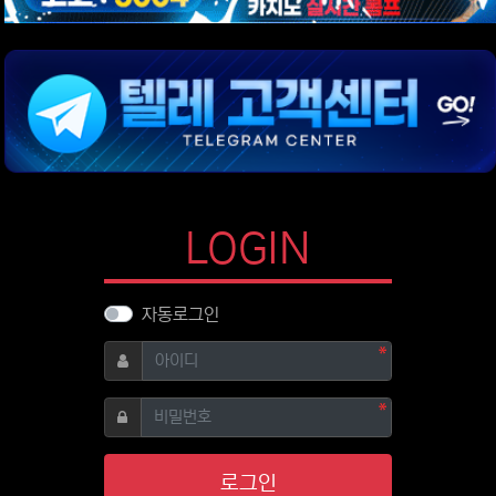
위젯설정에서 이미지 등록
위젯설정에서 이미지 등록
위젯설정에서 이미지 등록
위젯설정에서 이미지 등록
위젯설정에서 이미지 등록
LOGIN
자동로그인
필수
아이디
필수
비밀번호
로그인