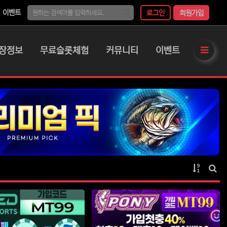
이벤트
로그인
회원가입
장정보
무료슬롯체험
커뮤니티
이벤트
사이
게시물 
게시