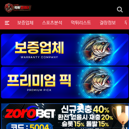
검
메뉴
보증업체
스포츠분석
먹튀리스트
결장정보
무
위젯설정에서 이미지 등록