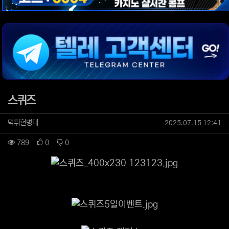
위젯설정에서 이미지 등록
위젯설정에서 이미지 등록
위젯설정에서 이미지 등록
위젯설정에서 이미지 등록
위젯설정에서 이미지 등록
스퀴즈
작성자 정보
작성
작성일
먹튀헌병대
2025.07.15 12:41
컨텐츠 정보
조회
추천
비추천
789
0
0
본문