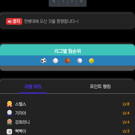
(first)
(previous)
공지
헌병대에 오신 것을 환영합니다~!
리그별 팀순위
레벨 랭킹
포인트 랭킹
스텔스
LV. 8
가자아
LV. 4
강호라니
LV. 4
빡빡이
LV. 3
4