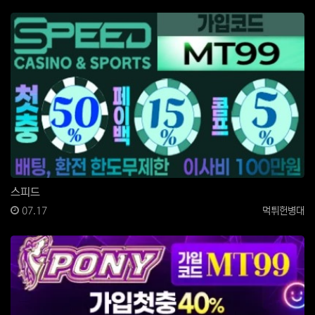
스피드
등록일
등록자
07.17
먹튀헌병대