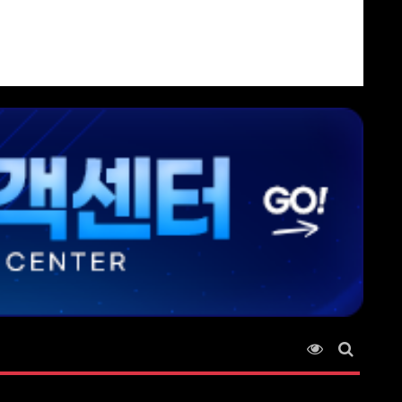
지 등록
지 등록
지 등록
지 등록
지 등록
조회순 정렬
게시판 검