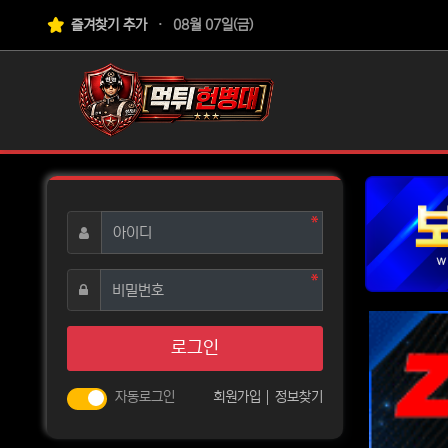
상단 네비
즐겨찾기 추가
08월 07일(금)
로고
 이
 이
 이
필수
아이디
필수
비밀번호
로그인
자동로그인
회원가입
정보찾기