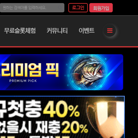
로그인
회원가입
무료슬롯체험
커뮤니티
이벤트
사이드바
위
위
위
지 등록