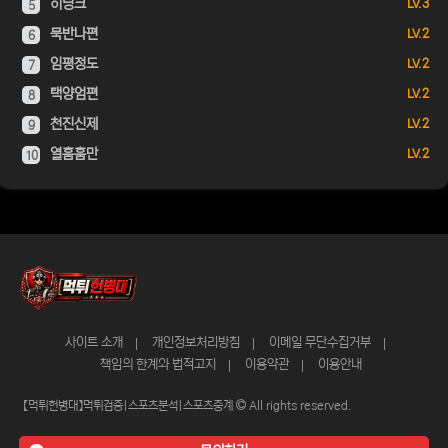
히딩크
LV. 3
5
묵반나편
LV. 2
6
임평정도
LV. 2
7
택양엄편
LV. 2
8
천진신제
LV. 2
9
열훔훔만
LV. 2
10
사이트 소개
개인정보처리방침
이메일 무단수집거부
책임의 한계와 법적고지
이용약관
이용안내
【먹튀헌병대】먹튀검증|스포츠분석|스포츠중계
All rights reserved.