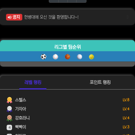
공지
헌병대에 오신 것을 환영합니다~!
리그별 팀순위
레벨 랭킹
포인트 랭킹
스텔스
LV. 8
가자아
LV. 4
강호라니
LV. 4
빡빡이
LV. 3
4