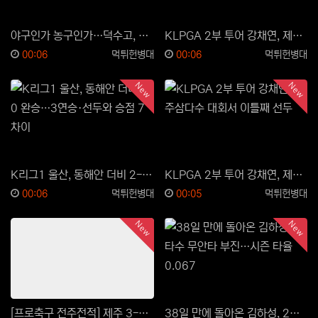
야구인가 농구인가…덕수고, 봉황대기서 대구북구SC에 4…
KLPGA 2부 투어 강채연, 제주삼다수 대회서 이틀째…
등록일
등록자
등록일
등록자
00:06
먹튀헌병대
00:06
먹튀헌병대
New
New
K리그1 울산, 동해안 더비 2-0 완승…3연승·선두와…
KLPGA 2부 투어 강채연, 제주삼다수 대회서 이틀째…
등록일
등록자
등록일
등록자
00:06
먹튀헌병대
00:05
먹튀헌병대
New
New
[프로축구 전주전적] 제주 3-1 전북
38일 만에 돌아온 김하성, 2타수 무안타 부진…시즌 …