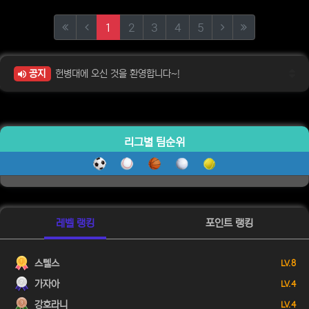
(current)
(next)
(last)
1
2
3
4
5
공지
헌병대에 오신 것을 환영합니다~!
리그별 팀순위
레벨 랭킹
포인트 랭킹
스텔스
LV. 8
가자아
LV. 4
강호라니
LV. 4