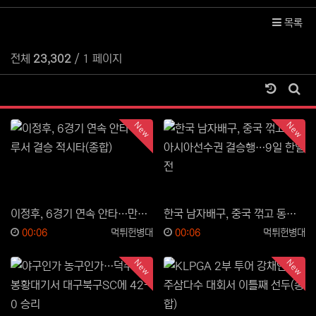
목록
전체
23,302
/ 1 페이지
날짜순 
게시
New
New
이정후, 6경기 연속 안타…만루서 결승 적시타(종합)
한국 남자배구, 중국 꺾고 동아시아선수권 결승행…9일 …
등록일
등록자
등록일
등록자
00:06
먹튀헌병대
00:06
먹튀헌병대
New
New