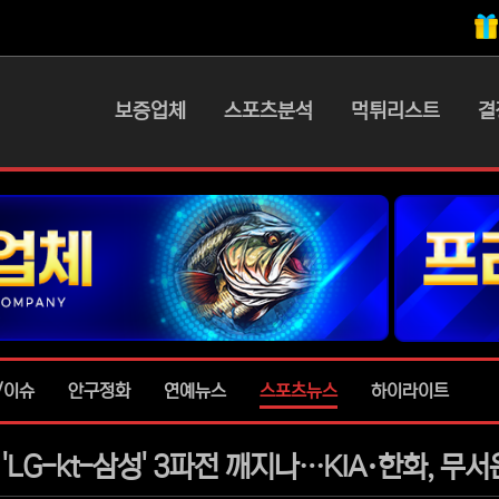
메인 메뉴
보증업체
스포츠분석
먹튀리스트
결
/이슈
안구정화
연예뉴스
스포츠뉴스
하이라이트
'LG-kt-삼성' 3파전 깨지나…KIA·한화, 무