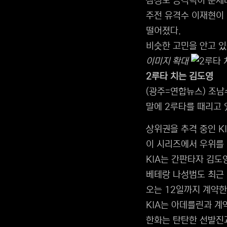
삼성도 공격력이 문제다.
주전 유격수 이재현이 
떨어졌다.
비슷한 고민을 안고 있
이미지 확대
2루타 치는 김도영
(광주=연합뉴스) 조남
말에 2루타를 때리고 있
상위권을 추격 중인 K
이 시리즈에서 우위를 
KIA는 간판타자 김도
베테랑 나성범도 최근 5
오는 12일까지 계약한
KIA는 아데를린과 계
한화는 탄탄한 선발진