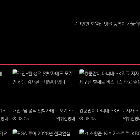
로그인한 회원만 댓글 등록이 가능합
"FIFA, 월드컵 개최 美도시에 100만달러 지원금 약속"
개인-팀 성적 엇박자에도 포기 안 하는 김재환…"내일이 있다"
캉쿤만이 아니네…K리그 지자체구단 혈세로 비즈니스 타고 출장
자
등록일
등록자
등록일
등록자
헌병대
08.05
먹튀헌병대
08.05
먹튀헌병