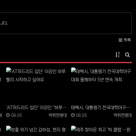
니다.
목록
게시물 
게시
'AT마드리드 입단' 이강인 "하루빨리 시작하고 싶어요"
태백시, 대통령기 전국대학야구대회 올해부터 5년 연속 개최
등록일
등록자
등록일
등록자
대
08.05
먹튀헌병대
08.05
먹튀헌병대