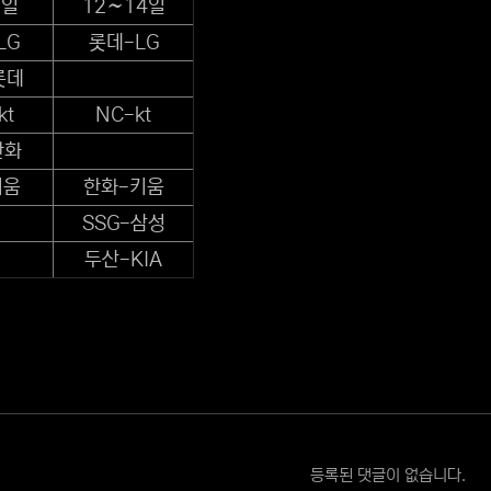
1일
12∼14일
LG
롯데-LG
롯데
kt
NC-kt
한화
키움
한화-키움
SSG-삼성
두산-KIA
등록된 댓글이 없습니다.