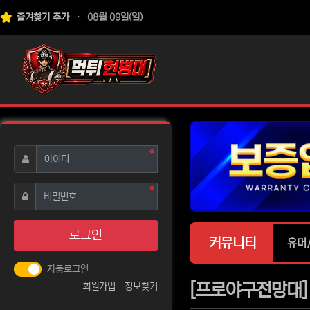
상단 네비
즐겨찾기 추가
08월 09일(일)
로고
필수
아이디
필수
비밀번호
로그인
커뮤니티
유머
자동로그인
[프로야구전망대] 
회원가입
정보찾기