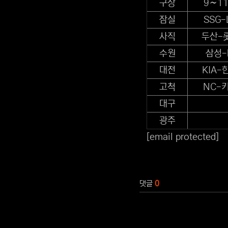
구장
9∼1
잠실
SSG-
사직
두산-
수원
삼성-
대전
KIA-
고척
NC-
대구
광주
[email protected]
관련자료
댓글
0