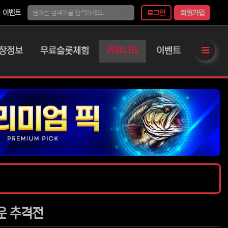
이벤트
로그인
회원가입
장정보
무료슬롯체험
커뮤니티
이벤트
사이
서운 추격전