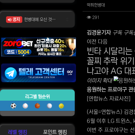
작성자 정보
작성
먹튀헌병대
컨텐츠 정보
조회
291
공지
헌병대에 오신 것을 환영합니다~!
본문
김경윤
기자
구독
구독
위젯설정에서 이미지 등록
이전
다음
빈타 시달리는 
위젯설정에서 이미지 등록
위젯설정에서 이미지 등록
위젯설정에서 이미지 등록
꼴찌 추락 위기
위젯설정에서 이미지 등록
위젯설정에서 이미지 등록
나고야 AG 대
이미지 확대
응원하는 프로야구 관
리그별 팀순위
[연합뉴스 자료사진]
(서울=연합뉴스) 김경
6월 이후 LG 트윈스,
이번 주 프로야구는 선
레벨 랭킹
포인트 랭킹