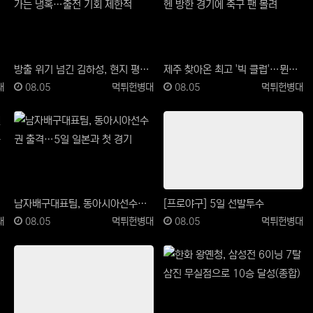
레이어 선정
방출 위기 넘긴 김하성, 현지 평가는 냉혹…"출전 기회 제한적"
제주 찾아온 최고 '빅 클럽'…뮌헨 방한 경기에 축구 팬 몰려
등록일
등록자
등록일
등록자
대
08.05
먹튀헌병대
08.05
먹튀헌병대
남자배구대표팀, 동아시아선수권 출격…5일 일본과 첫 경기
[프로야구] 5일 선발투수
등록일
등록자
등록일
등록자
대
08.05
먹튀헌병대
08.05
먹튀헌병대