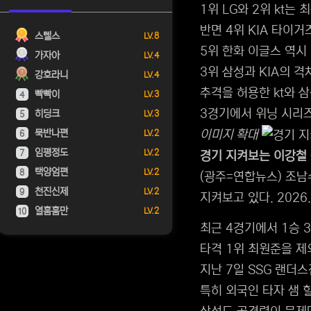
1위 LG와 2위 kt는
반면 4위 KIA 타이
스텔스
LV. 8
5위 한화 이글스 역시
가자아
LV. 4
3위 삼성과 KIA의 격
강호라니
LV. 4
추격을 허용한 kt와 
빡빡이
LV. 3
4
3경기에서 위닝 시리즈
히딩크
LV. 3
5
묵반나편
이미지 확대
LV. 2
6
임평정도
LV. 2
7
경기 지켜보는 이강철
택양엄편
LV. 2
8
(광주=연합뉴스) 조남수
천진신제
LV. 2
9
지켜보고 있다. 2026.
열훔훔만
LV. 2
10
최근 4경기에서 1승 3
타격 1위 최원준을 제
지난 7일 SSG 랜더
특히 외국인 타자 샘 