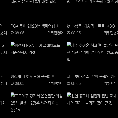
여자프로농구 운영 도울 경기요원 26일까지 모집
PGA 투어 2028년 챔피언십 시리즈 윤곽…10개 대회 확정
kt 소형준·KIA 카스트로, KBO리그 7월 쉘힐릭스 플
자
등록일
등록자
등록일
등록자
헌병대
08.05
먹튀헌병대
08.05
먹튀헌병
SSG, 폭염 속 난타전 끝에 LG 제압…김재환 3점포에 쐐기타까지
임성재 " PGA 투어 플레이오프 최종전까지 가겠다"
제주 찾아온 최고 '빅 클럽'…뮌헨 방한 경기에 2만2천명 환호(종합)
자
등록일
등록자
등록일
등록자
헌병대
08.05
먹튀헌병대
08.05
먹튀헌병