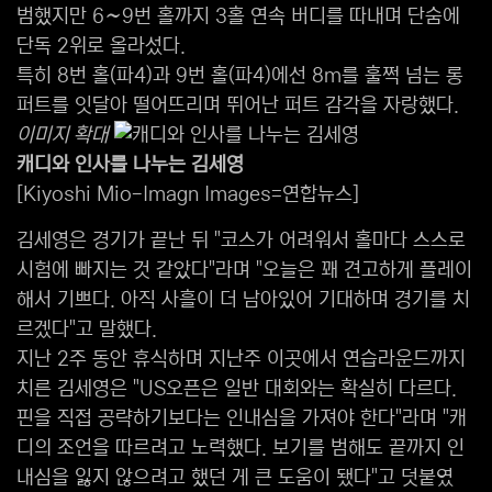
범했지만 6∼9번 홀까지 3홀 연속 버디를 따내며 단숨에
단독 2위로 올라섰다.
특히 8번 홀(파4)과 9번 홀(파4)에선 8ｍ를 훌쩍 넘는 롱
퍼트를 잇달아 떨어뜨리며 뛰어난 퍼트 감각을 자랑했다.
이미지 확대
캐디와 인사를 나누는 김세영
[Kiyoshi Mio-Imagn Images=연합뉴스]
김세영은 경기가 끝난 뒤 "코스가 어려워서 홀마다 스스로
시험에 빠지는 것 같았다"라며 "오늘은 꽤 견고하게 플레이
해서 기쁘다. 아직 사흘이 더 남아있어 기대하며 경기를 치
르겠다"고 말했다.
지난 2주 동안 휴식하며 지난주 이곳에서 연습라운드까지
치른 김세영은 "US오픈은 일반 대회와는 확실히 다르다.
핀을 직접 공략하기보다는 인내심을 가져야 한다"라며 "캐
디의 조언을 따르려고 노력했다. 보기를 범해도 끝까지 인
내심을 잃지 않으려고 했던 게 큰 도움이 됐다"고 덧붙였