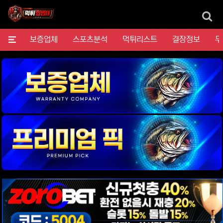
검
메뉴
보증업체
스포츠분석
먹튀리스트
결장정보
무
위젯설정에서 이미지 등록