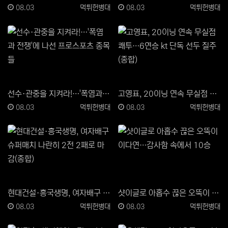
등록일
등록자
등록일
등록자
08.03
먹튀헌병대
08.03
먹튀헌병대
선수·관중을 지켜라!…'폭염과 전쟁'에 나선 프로스포츠…
고영표, 20이닝 연속 무실점 쾌투…6연승 kt 단독 …
등록일
등록자
등록일
등록자
08.03
먹튀헌병대
08.03
먹튀헌병대
현대건설·흥국생명, 여자배구 슈퍼매치 나란히 2전 2패…
샷이글로 아홉수 끊은 오뚝이 이다연…"감사함 속에서 1…
등록일
등록자
등록일
등록자
08.03
먹튀헌병대
08.03
먹튀헌병대