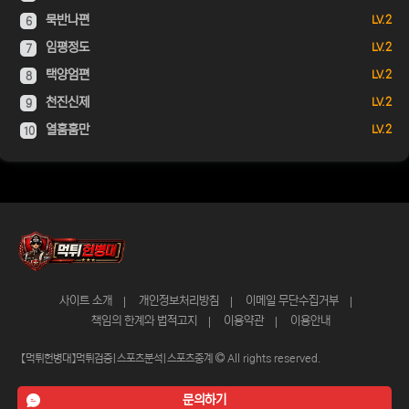
묵반나편
LV. 2
6
임평정도
LV. 2
7
택양엄편
LV. 2
8
천진신제
LV. 2
9
열훔훔만
LV. 2
10
사이트 소개
개인정보처리방침
이메일 무단수집거부
책임의 한계와 법적고지
이용약관
이용안내
【먹튀헌병대】먹튀검증|스포츠분석|스포츠중계
All rights reserved.
문의하기