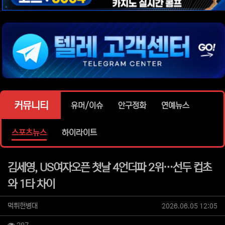
위젯설정에서 이미지 등록
위젯설정에서 이미지 등록
위젯설정에서 이미지 등록
위젯설정에서 이미지 등록
위젯설정에서 이미지 등록
커뮤니티
유머/이슈
안구정화
연예뉴스
스포츠뉴스
하이라이트
김세영, US여자오픈 첫날 4언더파 2위…선두 컵초
와 1타 차이
작성자 정보
작성
작성일
먹튀헌병대
2026.06.05 12:05
조회