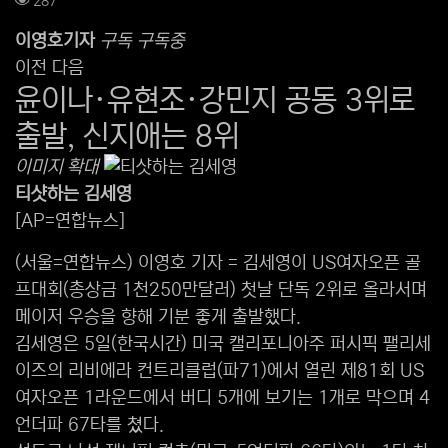
컨텐츠 정보
287
본문
이영호
기자
구독
구독중
이전
다음
윤이나·유현조·강민지 공동 3위로
출발, 신지애는 8위
이미지 확대
티샷하는 김세영
[AP=연합뉴스]
(서울=연합뉴스) 이영호 기자 = 김세영이 US여자오픈 골
프대회(총상금 1천250만달러) 첫날 단독 2위로 올라서며
메이저 우승을 향해 기분 좋게 출발했다.
김세영은 5일(한국시간) 미국 캘리포니아주 퍼시픽 팰리세
이즈의 리비에라 컨트리클럽(파71)에서 열린 제81회 US
여자오픈 1라운드에서 버디 5개에 보기는 1개로 막으며 4
언더파 67타를 쳤다.