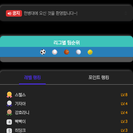
공지
헌병대에 오신 것을 환영합니다~!
리그별 팀순위
레벨 랭킹
포인트 랭킹
스텔스
LV. 8
가자아
LV. 4
강호라니
LV. 4
빡빡이
LV. 3
4
히딩크
LV. 3
5