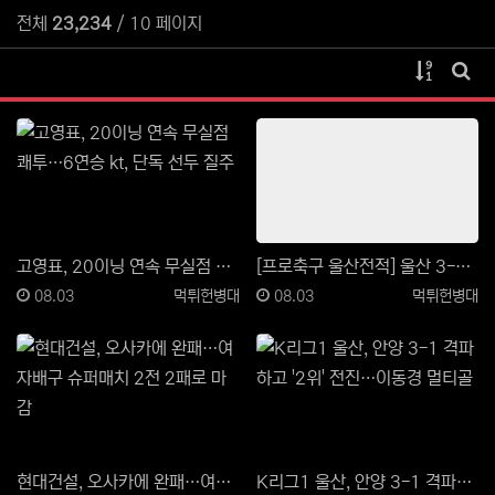
전체
23,234
/ 10 페이지
게시물 
게시
고영표, 20이닝 연속 무실점 쾌투…6연승 kt, 단독…
[프로축구 울산전적] 울산 3-1 안양
등록일
등록자
등록일
등록자
08.03
먹튀헌병대
08.03
먹튀헌병대
현대건설, 오사카에 완패…여자배구 슈퍼매치 2전 2패로…
K리그1 울산, 안양 3-1 격파하고 '2위' 전진…이…