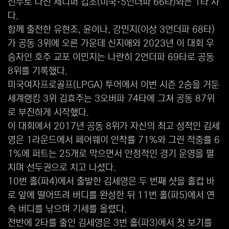
선두로 나선 제니퍼 컵초(미국·5언더파 66타)와는 1타 차
다.
함께 출전한 유현조, 윤이나, 강민지(이상 3언더파 68타)
가 공동 3위에 오른 가운데 신지애와 2023년 이 대회 우
승자인 호주 교포 이민지는 나란히 2언더파 69타로 공동
8위를 기록했다.
미국여자프로골프(LPGA) 투어에서 이번 시즌 2승을 거둔
세계랭킹 3위 김효주는 3오버파 74타에 그쳐 공동 87위
로 부진하게 시작했다.
이 대회에서 2017년 공동 8위가 자신의 최고 성적인 김세
영은 1라운드에서 페어웨이 안착률 71%와 그린 적중률 6
1%에 퍼트는 25개로 막으면서 안정적인 경기 운영을 펼
치며 선두권으로 치고 나섰다.
10번 홀(파4)에서 출발한 김세영은 두 번째 샷을 홀컵 바
로 앞에 떨어뜨려 버디를 완성한 뒤 11번 홀(파5)에서 연
속 버디를 낚으며 기세를 올렸다.
전반에 2타를 줄인 김세영은 3번 홀(파3)에서 첫 보기를