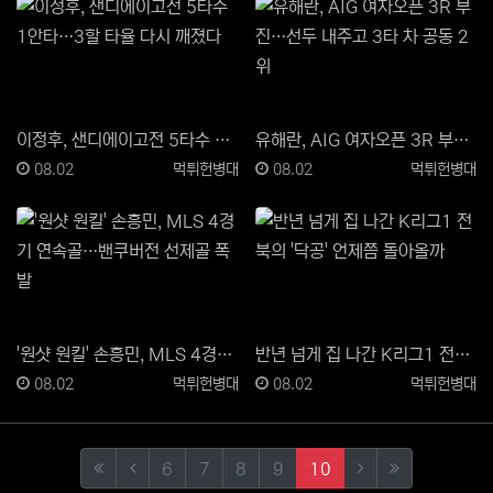
이정후, 샌디에이고전 5타수 1안타…3할 타율 다시 깨…
유해란, AIG 여자오픈 3R 부진…선두 내주고 3타 …
등록일
등록자
등록일
등록자
08.02
먹튀헌병대
08.02
먹튀헌병대
'원샷 원킬' 손흥민, MLS 4경기 연속골…밴쿠버전 …
반년 넘게 집 나간 K리그1 전북의 '닥공' 언제쯤 돌…
등록일
등록자
등록일
등록자
08.02
먹튀헌병대
08.02
먹튀헌병대
(first)
(previous)
(current)
(next)
(last)
6
7
8
9
10