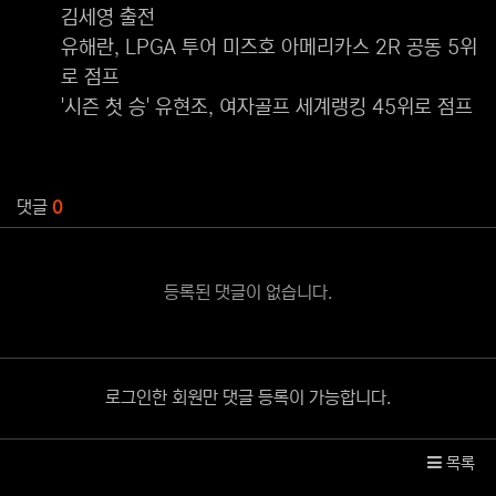
김세영 출전
유해란, LPGA 투어 미즈호 아메리카스 2R 공동 5위
로 점프
'시즌 첫 승' 유현조, 여자골프 세계랭킹 45위로 점프
관련자료
댓글
0
등록된 댓글이 없습니다.
로그인한 회원만 댓글 등록이 가능합니다.
목록