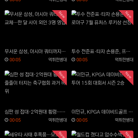
New
New
무서운 삼성, 아시아 쿼터까지 교체…한 달 사이 외인 …
투수 전준표·타자 손용준, 프로야구 7월 퓨처스 루키상…
등록일
등록자
등록일
등록자
00:05
먹튀헌병대
00:05
먹튀헌병대
New
New
심판 성 접대·2억원대 횡령…줄줄이 터지는 축구협회 과…
이민규, KPGA 데이비드골프 투어 15회 대회서 시즌…
등록일
등록자
등록일
등록자
00:05
먹튀헌병대
00:05
먹튀헌병대
New
New