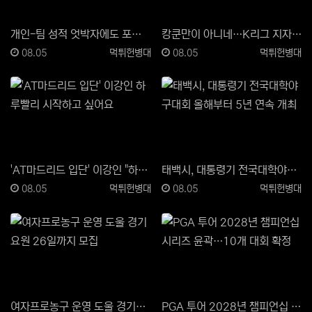
개인-팀 성적 엇박자에도 포기 안 하는 김재환…"내일이…
캉쿤만이 아니네…K리그 지자체구단 혈세로 비즈니스 타고…
등록일
등록자
등록일
등록자
08.05
먹튀헌병대
08.05
먹튀헌병대
'AT마드리드 입단' 이강인 "하루빨리 시작하고 싶어요…
태백시, 대통령기 전국대학야구대회 올해부터 5년 연속 …
등록일
등록자
등록일
등록자
08.05
먹튀헌병대
08.05
먹튀헌병대
여자프로농구 운영 도울 경기요원 26일까지 모집
PGA 투어 2028년 챔피언십 시리즈 윤곽…10개 대…