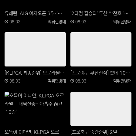
유해란, AIG 여자오픈 6위·'메이저 3연승' 불발……
'2타점 결승타' 두산 박찬호 "야구는 나쁜 놈…정말 …
등록일
등록자
등록일
등록자
08.03
먹튀헌병대
08.03
먹튀헌병대
[KLPGA 최종순위] 오로라월드 챔피언십
[프로야구 부산전적] 롯데 10-7 삼성
등록일
등록자
등록일
등록자
08.03
먹튀헌병대
08.03
먹튀헌병대
오뚝이 이다연, KLPGA 오로라월드 대역전승…아홉수 …
[프로축구 중간순위] 2일