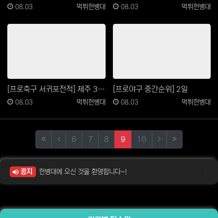
등록일
등록자
등록일
등록자
08.03
먹튀헌병대
08.03
먹튀헌병대
[프로축구 서귀포전적] 제주 3-3 인천
[프로야구 중간순위] 2일
등록일
등록자
등록일
등록자
08.03
먹튀헌병대
08.03
먹튀헌병대
(first)
(previous)
(current)
(next)
(last)
6
7
8
9
10
공지
헌병대에 오신 것을 환영합니다~!