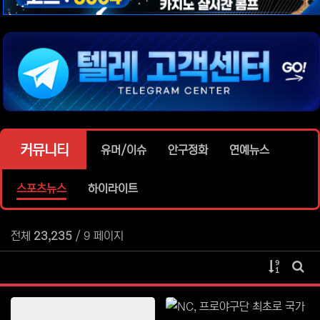
위젯설정에서 이미지 등록
위젯설정에서 이미지 등록
위젯설정에서 이미지 등록
위젯설정에서 이미지 등록
위젯설정에서 이미지 등록
커뮤니티
유머/이슈
안구정화
연예뉴스
스포츠뉴스
하이라이트
전체
23,235
/ 9 페이지
게시물 
게시