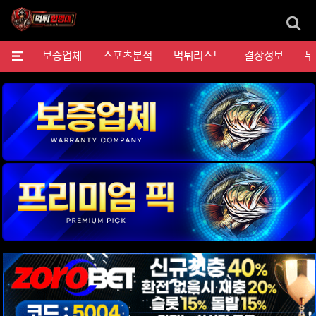
검
메뉴
보증업체
스포츠분석
먹튀리스트
결장정보
무
위젯설정에서 이미지 등록