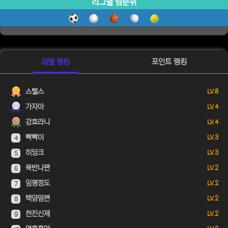
리그별 팀순위
레벨 랭킹
포인트 랭킹
스텔스
LV. 8
가자아
LV. 4
강호라니
LV. 4
빡빡이
LV. 3
4
히딩크
LV. 3
5
묵반나편
LV. 2
6
임평정도
LV. 2
7
택양엄편
LV. 2
8
천진신제
LV. 2
9