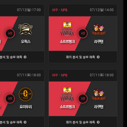
07/12(일) 17:00
야구 · NPB
07/12(일) 14:00
VS
VS
데
오릭스
소프트뱅크
라쿠텐
분석 및 승부 예측
매치 분석 및 승부 예측
07/11(토) 18:00
야구 · NPB
07/11(토) 18:00
VS
VS
마
요미우리
소프트뱅크
라쿠텐
분석 및 승부 예측
매치 분석 및 승부 예측