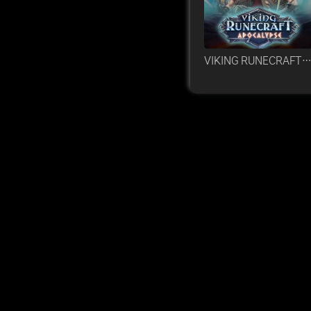
VIKING RUNECRAFT: APOCALYP