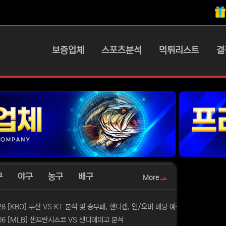
메인 메뉴
보증업체
스포츠분석
먹튀리스트
결
구
야구
농구
배구
More
등록일
28 [KBO] 두산 VS KT 분석 및 승무패, 핸디캡, 언/오버 배당 예측
05.28
등록일
-06 [MLB] 샌프란시스코 VS 샌디에이고 분석
05.05