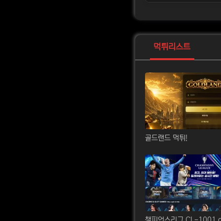
먹튀리스트
골드랜드 먹튀!