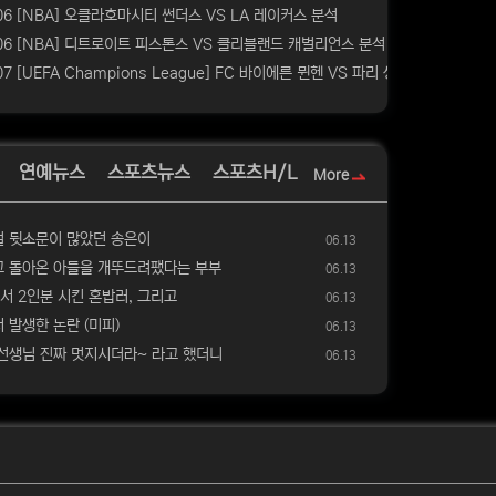
등록일
-06 [NBA] 오클라호마시티 썬더스 VS LA 레이커스 분석
05.05
등록일
-06 [NBA] 디트로이트 피스톤스 VS 클리블랜드 캐벌리언스 분석
05.05
등록일
7 [UEFA Champions League] FC 바이에른 뮌헨 VS 파리 생제르맹 분석
05.05
연예뉴스
스포츠뉴스
스포츠H/L
More
등록일
 뒷소문이 많았던 송은이
06.13
등록일
 돌아온 아들을 개뚜드려팼다는 부부
06.13
등록일
서 2인분 시킨 혼밥러, 그리고
06.13
등록일
 발생한 논란 (미피)
06.13
등록일
선생님 진짜 멋지시더라~ 라고 했더니
06.13