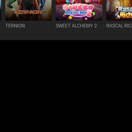
SE
TERNION
SWEET ALCHEMY 2
RASCAL RI