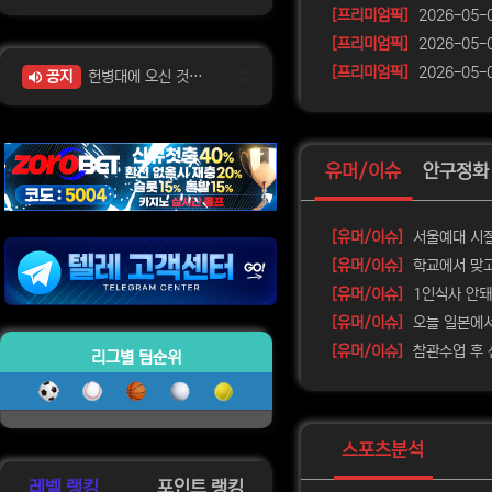
[프리미엄픽]
2026-05
[프리미엄픽]
2026-05
[프리미엄픽]
2026-05-0
공지
헌병대에 오신 것을 환영합니다~!
위젯설정에서 이미지 등록
유머/이슈
안구정화
위젯설정에서 이미지 등록
위젯설정에서 이미지 등록
위젯설정에서 이미지 등록
위젯설정에서 이미지 등록
위젯설정에서 이미지 등록
[유머/이슈]
서울예대 시절
[유머/이슈]
학교에서 맞고
[유머/이슈]
1인식사 안돼
[유머/이슈]
오늘 일본에서
[유머/이슈]
참관수업 후 
리그별 팀순위
스포츠분석
레벨 랭킹
포인트 랭킹