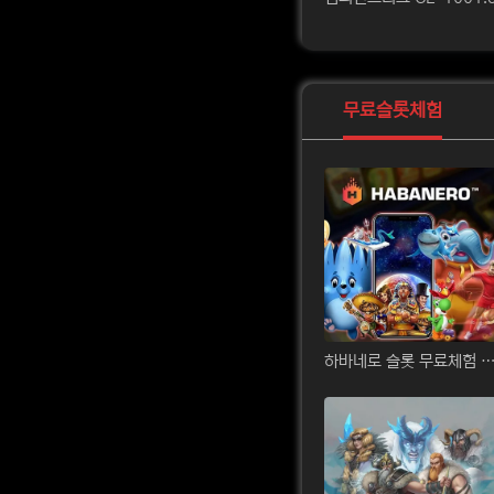
무료슬롯체험
하바네로 슬롯 무료체험 모음