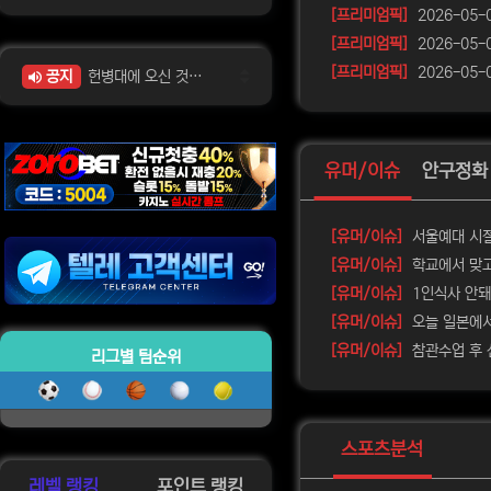
[프리미엄픽]
2026-05
[프리미엄픽]
2026-05
[프리미엄픽]
2026-05-0
공지
헌병대에 오신 것을 환영합니다~!
위젯설정에서 이미지 등록
유머/이슈
안구정화
위젯설정에서 이미지 등록
위젯설정에서 이미지 등록
위젯설정에서 이미지 등록
위젯설정에서 이미지 등록
위젯설정에서 이미지 등록
[유머/이슈]
서울예대 시절
[유머/이슈]
학교에서 맞고
[유머/이슈]
1인식사 안돼
[유머/이슈]
오늘 일본에서
[유머/이슈]
참관수업 후 
리그별 팀순위
스포츠분석
레벨 랭킹
포인트 랭킹