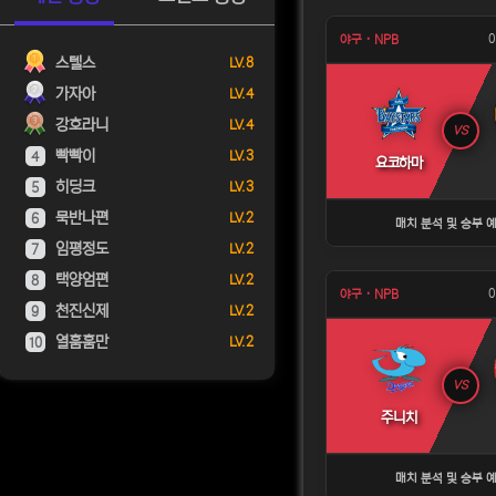
야구 · NPB
0
스텔스
LV. 8
가자아
LV. 4
강호라니
LV. 4
VS
빡빡이
LV. 3
4
요코하마
히딩크
LV. 3
5
묵반나편
LV. 2
6
매치 분석 및 승부 
임평정도
LV. 2
7
택양엄편
LV. 2
8
야구 · NPB
0
천진신제
LV. 2
9
열훔훔만
LV. 2
10
VS
주니치
매치 분석 및 승부 