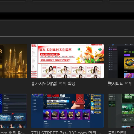
홍카지노(재업) 먹튀 확정
벳지피티 먹튀 
챔피언스리그 CL-1001.com 배팅 환전 검수 후 악성 배팅 당첨금 먹튀!
7TH STREET 7st-333.com 먹튀 확정!!
클릭 먹튀!