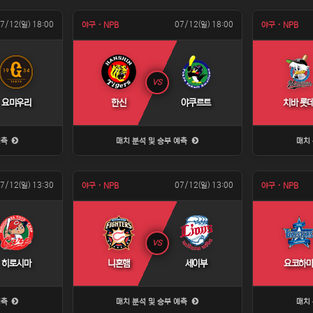
7/12(일) 18:00
야구 · NPB
07/12(일) 18:00
야구 · NPB
VS
요미우리
한신
야쿠르트
치바 롯
예측
매치 분석 및 승부 예측
매치 
7/12(일) 13:30
야구 · NPB
07/12(일) 13:00
야구 · NPB
VS
히로시마
니혼햄
세이부
요코하
예측
매치 분석 및 승부 예측
매치 