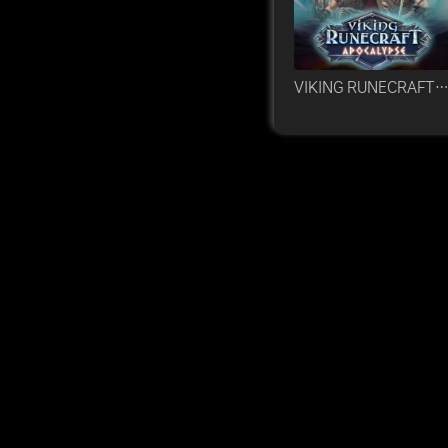
VIKING RUNECRAFT: APOCALYP