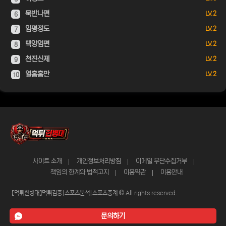
묵반나편
LV. 2
6
임평정도
LV. 2
7
택양엄편
LV. 2
8
천진신제
LV. 2
9
열훔훔만
LV. 2
10
사이트 소개
개인정보처리방침
이메일 무단수집거부
책임의 한계와 법적고지
이용약관
이용안내
【먹튀헌병대】먹튀검증|스포츠분석|스포츠중계
All rights reserved.
문의하기