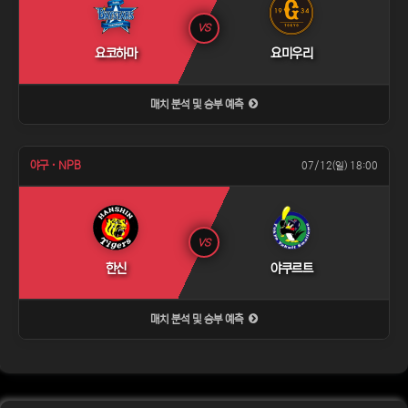
VS
요코하마
요미우리
매치 분석 및 승부 예측
야구 · NPB
07/12(일) 18:00
VS
한신
야쿠르트
매치 분석 및 승부 예측