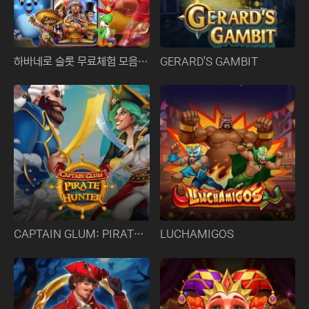
하바네로 슬롯 무료체험 모음 링크
GERARD'S GAMBIT
CAPTAIN GLUM: PIRATE HUNTER
LUCHAMIGOS