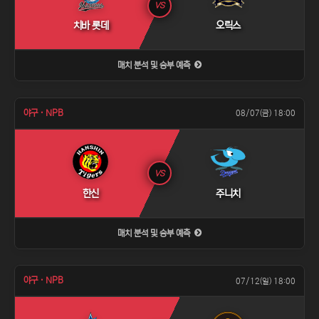
VS
치바 롯데
오릭스
매치 분석 및 승부 예측
야구 · NPB
08/07(금) 18:00
VS
한신
주니치
매치 분석 및 승부 예측
야구 · NPB
07/12(일) 18:00