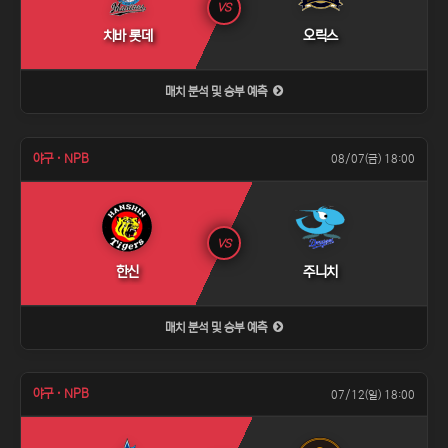
VS
치바 롯데
오릭스
매치 분석 및 승부 예측
야구 · NPB
08/07(금) 18:00
VS
한신
주니치
매치 분석 및 승부 예측
야구 · NPB
07/12(일) 18:00