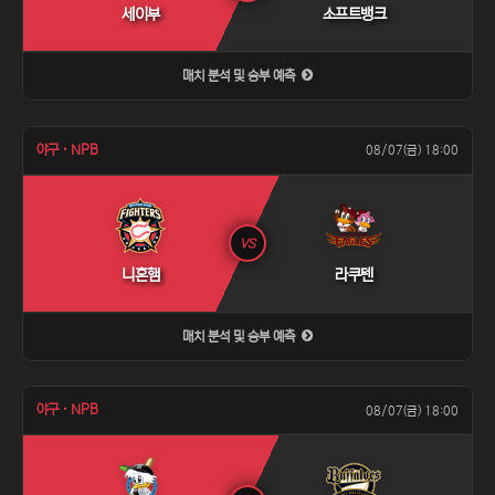
세이부
소프트뱅크
매치 분석 및 승부 예측
야구 · NPB
08/07(금) 18:00
VS
니혼햄
라쿠텐
매치 분석 및 승부 예측
야구 · NPB
08/07(금) 18:00