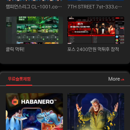
챔피언스리그 CL-1001.com 배팅 환전 검수 후 악성 배팅 당첨금 먹튀!
7TH STREET 7st-333.com 먹튀 확정!!
클릭 먹튀!
포스 2400만원 먹튀후 잠적
More
무료슬롯체험