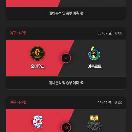
매치 분석 및 승부 예측
야구 · NPB
08/07(금) 18:00
VS
요미우리
야쿠르트
매치 분석 및 승부 예측
야구 · NPB
08/07(금) 18:00
VS