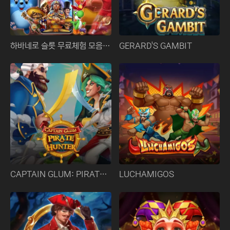
하바네로 슬롯 무료체험 모음 링크
GERARD'S GAMBIT
CAPTAIN GLUM: PIRATE HUNTER
LUCHAMIGOS