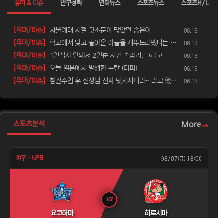
유머 & 이슈
안구정화
연예뉴스
스포츠뉴스
스포츠H/L
등록일
[유머/이슈]
서울예대 시절 뒷소문이 많았던 송은이
06.13
등록일
[유머/이슈]
학교에서 맞고 돌아온 아들을 개뚜드려팼다는 부부
06.13
등록일
[유머/이슈]
1인식사 안돼서 2인분 시킨 혼밥러, 그리고
06.13
등록일
[유머/이슈]
오늘 일본에서 발생한 논란 (미피)
06.13
등록일
[유머/이슈]
참관수업 후 선생님 진짜 멋지시더라~ 라고 했더니
06.13
More
스포츠분석
야구 · NPB
08/07(금) 18:00
VS
요코하마
히로시마