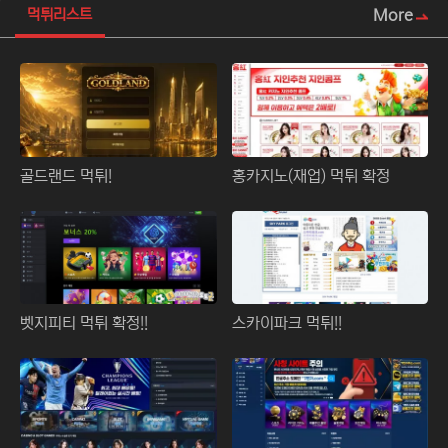
More
먹튀리스트
골드랜드 먹튀!
홍카지노(재업) 먹튀 확정
벳지피티 먹튀 확정!!
스카이파크 먹튀!!