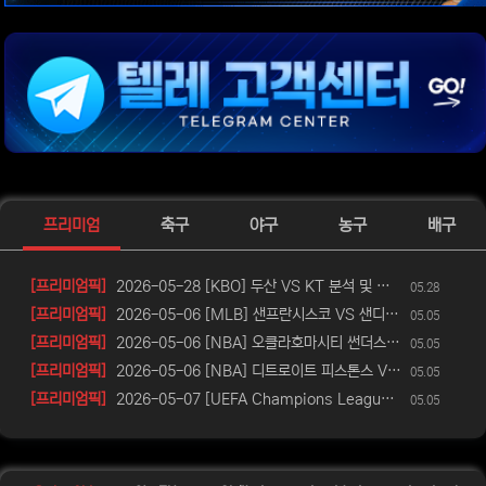
위젯설정에서 이미지 등록
위젯설정에서 이미지 등록
위젯설정에서 이미지 등록
위젯설정에서 이미지 등록
위젯설정에서 이미지 등록
프리미엄
축구
야구
농구
배구
등록일
[프리미엄픽]
2026-05-28 [KBO] 두산 VS KT 분석 및 승무패, 핸디캡, 언/오버 배당 예측
05.28
등록일
[프리미엄픽]
2026-05-06 [MLB] 샌프란시스코 VS 샌디에이고 분석
05.05
등록일
[프리미엄픽]
2026-05-06 [NBA] 오클라호마시티 썬더스 VS LA 레이커스 분석
05.05
등록일
[프리미엄픽]
2026-05-06 [NBA] 디트로이트 피스톤스 VS 클리블랜드 캐벌리언스 분석
05.05
등록일
[프리미엄픽]
2026-05-07 [UEFA Champions League] FC 바이에른 뮌헨 VS 파리 생제르맹 분석
05.05