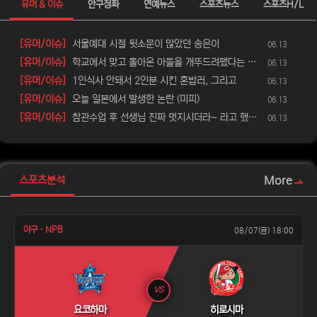
유머 & 이슈
안구정화
연예뉴스
스포츠뉴스
스포츠H/L
등록일
[유머/이슈]
서울예대 시절 뒷소문이 많았던 송은이
06.13
등록일
[유머/이슈]
학교에서 맞고 돌아온 아들을 개뚜드려팼다는 부부
06.13
등록일
[유머/이슈]
1인식사 안돼서 2인분 시킨 혼밥러, 그리고
06.13
등록일
[유머/이슈]
오늘 일본에서 발생한 논란 (미피)
06.13
등록일
[유머/이슈]
참관수업 후 선생님 진짜 멋지시더라~ 라고 했더니
06.13
More
스포츠분석
야구 · NPB
08/07(금) 18:00
VS
요코하마
히로시마