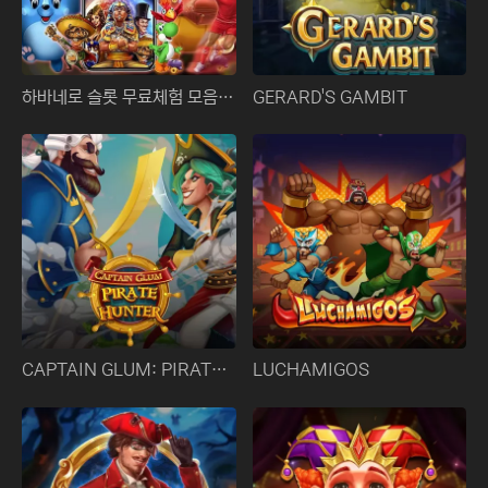
하바네로 슬롯 무료체험 모음 링크
GERARD'S GAMBIT
CAPTAIN GLUM: PIRATE HUNTER
LUCHAMIGOS