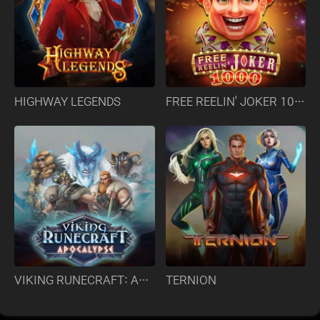
HIGHWAY LEGENDS
FREE REELIN' JOKER 1000
VIKING RUNECRAFT: APOCALYPSE
TERNION