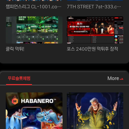
챔피언스리그 CL-1001.com 배팅 환전 검수 후 악성 배팅 당첨금 먹튀!
7TH STREET 7st-333.com 먹튀 확정!!
클릭 먹튀!
포스 2400만원 먹튀후 잠적
More
무료슬롯체험