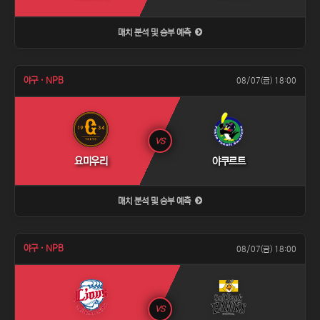
매치 분석 및 승부 예측
야구 · NPB
08/07(금) 18:00
VS
요미우리
야쿠르트
매치 분석 및 승부 예측
야구 · NPB
08/07(금) 18:00
VS