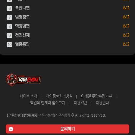
묵반나편
LV. 2
6
임평정도
LV. 2
7
택양엄편
LV. 2
8
천진신제
LV. 2
9
열훔훔만
LV. 2
10
사이트 소개
개인정보처리방침
이메일 무단수집거부
책임의 한계와 법적고지
이용약관
이용안내
【먹튀헌병대】먹튀검증|스포츠분석|스포츠중계
All rights reserved.
문의하기